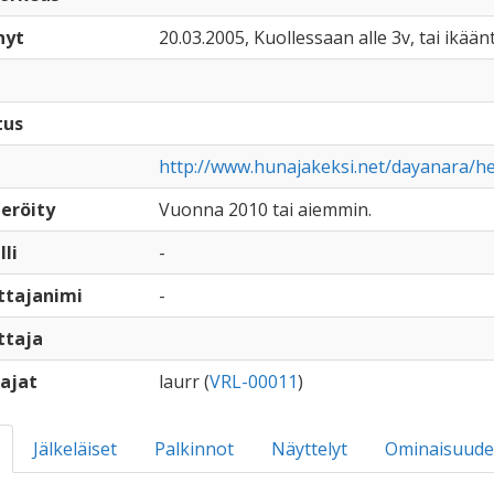
nyt
20.03.2005, Kuollessaan alle 3v, tai ikään
tus
http://www.hunajakeksi.net/dayanara/he
eröity
Vuonna 2010 tai aiemmin.
lli
-
ttajanimi
-
ttaja
ajat
laurr (
VRL-00011
)
Jälkeläiset
Palkinnot
Näyttelyt
Ominaisuude