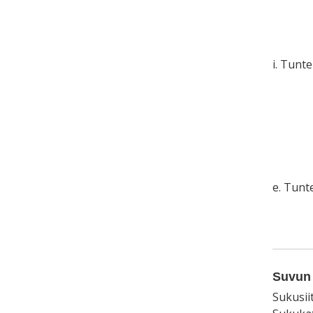
i. Tunt
e. Tun
Suvun 
Sukusii