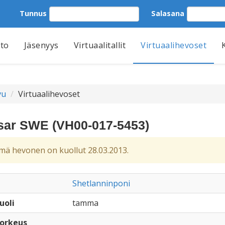
Tunnus
Salasana
tto
Jäsenyys
Virtuaalitallit
Virtuaalihevoset
vu
Virtuaalihevoset
sar SWE (VH00-017-5453)
ä hevonen on kuollut 28.03.2013.
Shetlanninponi
uoli
tamma
orkeus