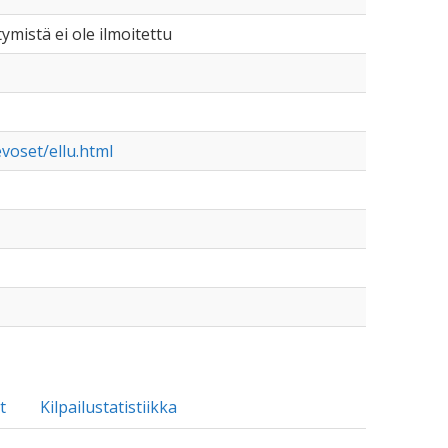
tymistä ei ole ilmoitettu
voset/ellu.html
t
Kilpailustatistiikka