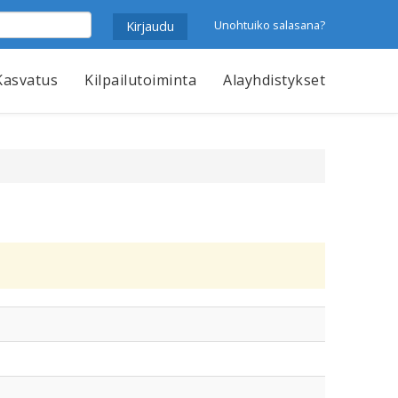
Unohtuiko salasana?
Kasvatus
Kilpailutoiminta
Alayhdistykset