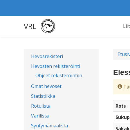
VRL
Lii
Etusi
Hevosrekisteri
Hevosten rekisteröinti
Eles
Ohjeet rekisteröintiin
Omat hevoset
Täm
Statistiikka
Rotulista
Rotu
Värilista
Sukup
Syntymämaalista
Säkäk