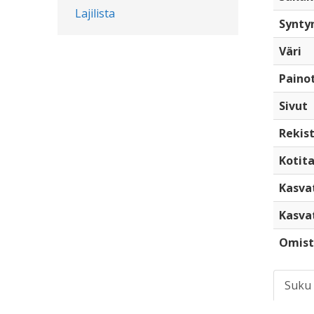
Lajilista
Synty
Väri
Paino
Sivut
Rekist
Kotita
Kasva
Kasva
Omist
Suku