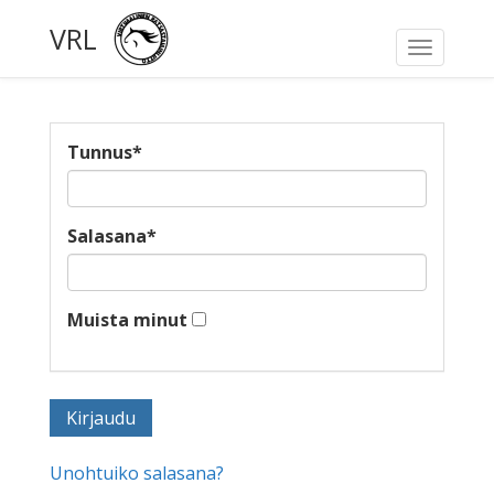
VRL
Toggle
navigati
Tunnus
*
Salasana
*
Muista minut
Unohtuiko salasana?