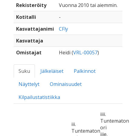
Rekisteröity
Vuonna 2010 tai aiemmin.
Kotitalli
-
Kasvattajanimi
CFly
Kasvattaja
Omistajat
Heidi (
VRL-00057
)
Suku
Jälkeläiset
Palkinnot
Näyttelyt
Ominaisuudet
Kilpailustatistiikka
iiii.
Tuntematon
iii.
ori
Tuntematon
iiie.