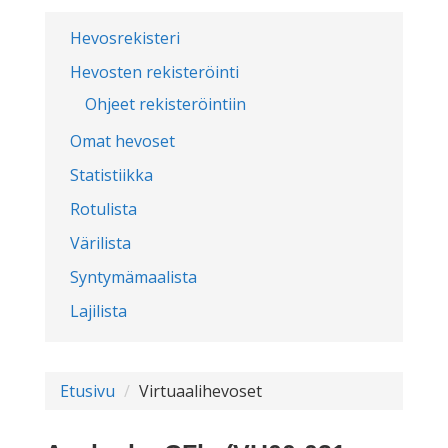
Hevosrekisteri
Hevosten rekisteröinti
Ohjeet rekisteröintiin
Omat hevoset
Statistiikka
Rotulista
Värilista
Syntymämaalista
Lajilista
Etusivu
Virtuaalihevoset