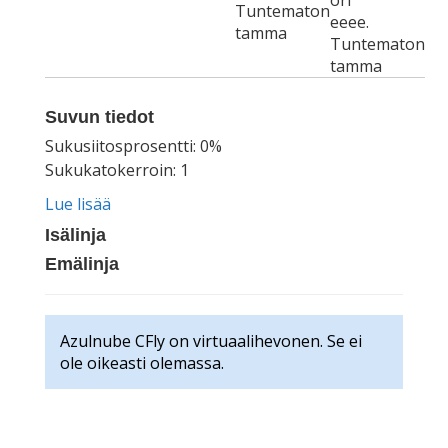
ori
Tuntematon
eeee.
tamma
Tuntematon
tamma
Suvun tiedot
Sukusiitosprosentti: 0%
Sukukatokerroin: 1
Lue lisää
Isälinja
Emälinja
Azulnube CFly on virtuaalihevonen. Se ei
ole oikeasti olemassa.