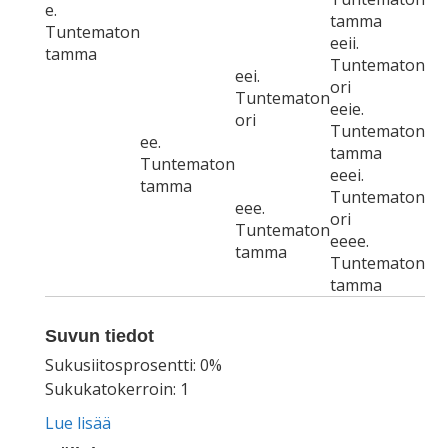
e.
tamma
Tuntematon
eeii.
tamma
Tuntematon
eei.
ori
Tuntematon
eeie.
ori
Tuntematon
ee.
tamma
Tuntematon
eeei.
tamma
Tuntematon
eee.
ori
Tuntematon
eeee.
tamma
Tuntematon
tamma
Suvun tiedot
Sukusiitosprosentti: 0%
Sukukatokerroin: 1
Lue lisää