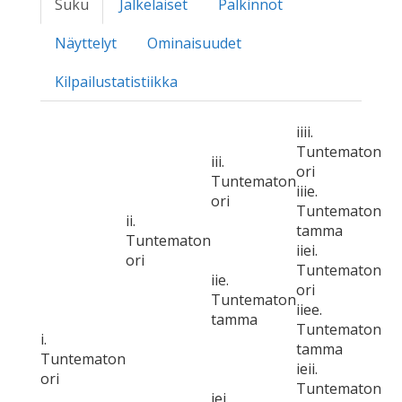
Suku
Jälkeläiset
Palkinnot
Näyttelyt
Ominaisuudet
Kilpailustatistiikka
iiii.
Tuntematon
iii.
ori
Tuntematon
iiie.
ori
Tuntematon
ii.
tamma
Tuntematon
iiei.
ori
Tuntematon
iie.
ori
Tuntematon
iiee.
tamma
Tuntematon
i.
tamma
Tuntematon
ieii.
ori
Tuntematon
iei.