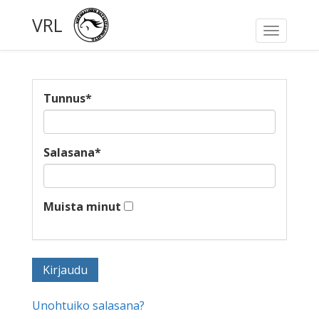
VRL
Toggle
navigati
Tunnus
*
Salasana
*
Muista minut
Unohtuiko salasana?