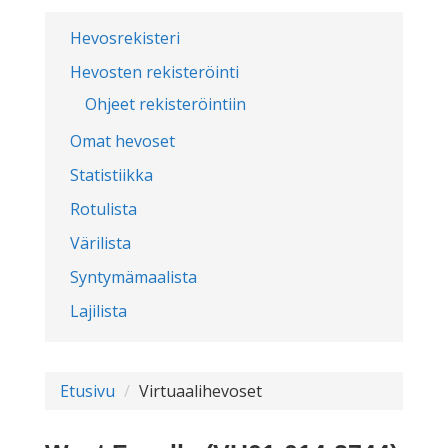
Hevosrekisteri
Hevosten rekisteröinti
Ohjeet rekisteröintiin
Omat hevoset
Statistiikka
Rotulista
Värilista
Syntymämaalista
Lajilista
Etusivu
Virtuaalihevoset