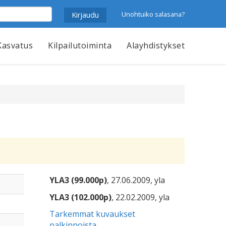
Unohtuiko salasana?
Kasvatus
Kilpailutoiminta
Alayhdistykset
YLA3 (99.000p)
, 27.06.2009, yla
YLA3 (102.000p)
, 22.02.2009, yla
Tarkemmat kuvaukset
palkinnoista