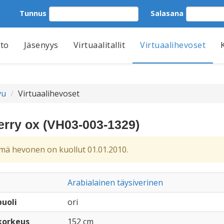
Tunnus
Salasana
tto
Jäsenyys
Virtuaalitallit
Virtuaalihevoset
vu
Virtuaalihevoset
erry ox (VH03-003-1329)
ä hevonen on kuollut 01.01.2010.
Arabialainen täysiverinen
uoli
ori
korkeus
152 cm