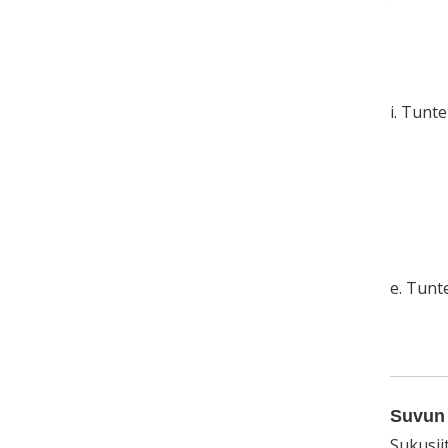
i. Tunt
e. Tun
Suvun 
Sukusii