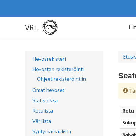
VRL
Lii
Etusi
Hevosrekisteri
Hevosten rekisteröinti
Seaf
Ohjeet rekisteröintiin
Omat hevoset
Täm
Statistiikka
Rotulista
Rotu
Värilista
Sukup
Syntymämaalista
Säkä