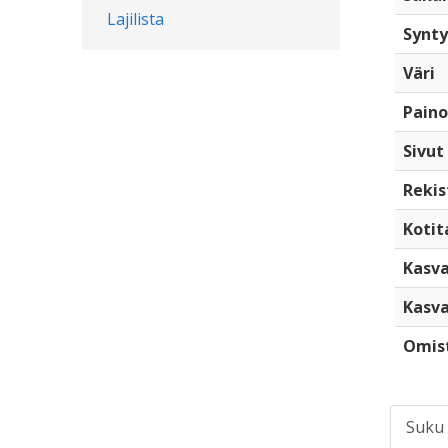
Lajilista
Synty
Väri
Paino
Sivut
Rekis
Kotita
Kasva
Kasva
Omis
Suku