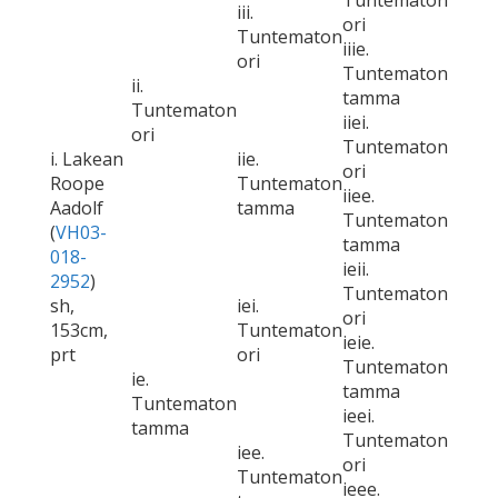
Tuntematon
iii.
ori
Tuntematon
iiie.
ori
Tuntematon
ii.
tamma
Tuntematon
iiei.
ori
Tuntematon
i. Lakean
iie.
ori
Roope
Tuntematon
iiee.
Aadolf
tamma
Tuntematon
(
VH03-
tamma
018-
ieii.
2952
)
Tuntematon
sh,
iei.
ori
153cm,
Tuntematon
ieie.
prt
ori
Tuntematon
ie.
tamma
Tuntematon
ieei.
tamma
Tuntematon
iee.
ori
Tuntematon
ieee.