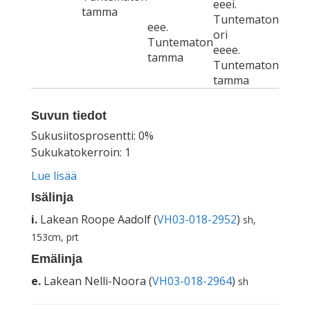
eeei.
tamma
Tuntematon
eee.
ori
Tuntematon
eeee.
tamma
Tuntematon
tamma
Suvun tiedot
Sukusiitosprosentti: 0%
Sukukatokerroin: 1
Lue lisää
Isälinja
i.
Lakean Roope Aadolf (
VH03-018-2952
)
sh,
153cm, prt
Emälinja
e.
Lakean Nelli-Noora (
VH03-018-2964
)
sh