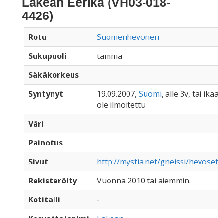
Lakean Eerika (VH03-018-
4426)
Rotu
Suomenhevonen
Sukupuoli
tamma
Säkäkorkeus
Syntynyt
19.09.2007,
Suomi
, alle 3v, tai ik
ole ilmoitettu
Väri
Painotus
Sivut
http://mystia.net/gneissi/hevose
Rekisteröity
Vuonna 2010 tai aiemmin.
Kotitalli
-