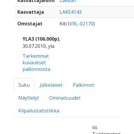
Kasvattajanimi
Lakean
Kasvattaja
LAKE4143
Omistajat
Kiti (
VRL-02170
)
YLA3 (106.000p)
,
30.07.2010, yla
Tarkemmat
kuvaukset
palkinnoista
Suku
Jälkeläiset
Palkinnot
Näyttelyt
Ominaisuudet
Kilpailustatistiikka
iiii.