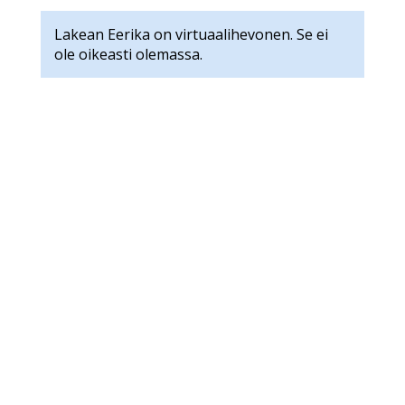
Lakean Eerika on virtuaalihevonen. Se ei
ole oikeasti olemassa.