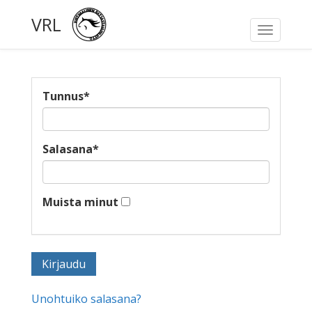
VRL
Toggle
navigati
Tunnus
*
Salasana
*
Muista minut
Unohtuiko salasana?