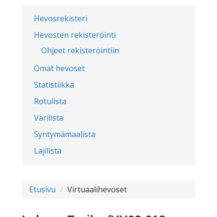
Hevosrekisteri
Hevosten rekisteröinti
Ohjeet rekisteröintiin
Omat hevoset
Statistiikka
Rotulista
Värilista
Syntymämaalista
Lajilista
Etusivu
Virtuaalihevoset