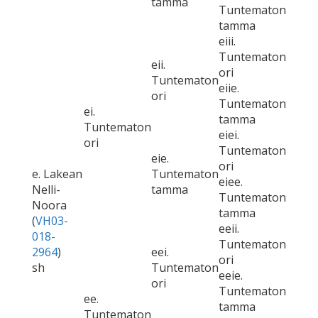
tamma
Tuntematon
tamma
eiii.
Tuntematon
eii.
ori
Tuntematon
eiie.
ori
Tuntematon
ei.
tamma
Tuntematon
eiei.
ori
Tuntematon
eie.
ori
e. Lakean
Tuntematon
eiee.
Nelli-
tamma
Tuntematon
Noora
tamma
(
VH03-
eeii.
018-
Tuntematon
2964
)
eei.
ori
sh
Tuntematon
eeie.
ori
Tuntematon
ee.
tamma
Tuntematon