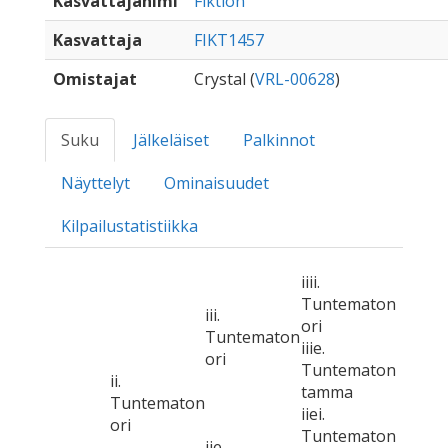
Kasvattajanimi
Fiktion
Kasvattaja
FIKT1457
Omistajat
Crystal (
VRL-00628
)
Suku
Jälkeläiset
Palkinnot
Näyttelyt
Ominaisuudet
Kilpailustatistiikka
iiii.
Tuntematon
iii.
ori
Tuntematon
iiie.
ori
Tuntematon
ii.
tamma
Tuntematon
iiei.
ori
Tuntematon
iie.