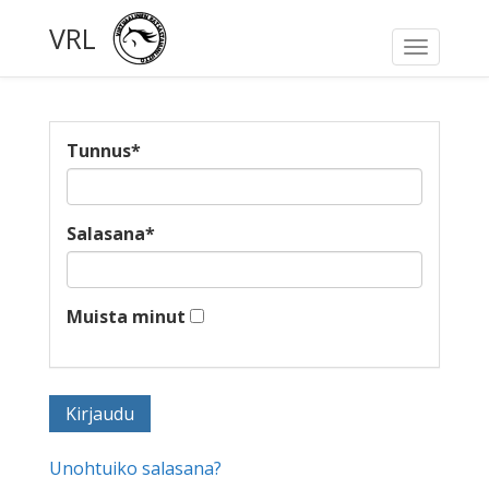
VRL
Toggle
navigati
Tunnus
*
Salasana
*
Muista minut
Unohtuiko salasana?