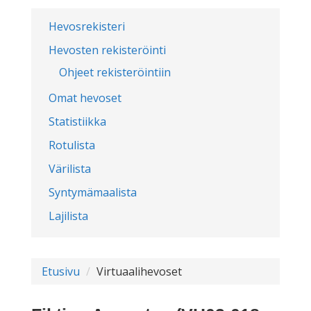
Hevosrekisteri
Hevosten rekisteröinti
Ohjeet rekisteröintiin
Omat hevoset
Statistiikka
Rotulista
Värilista
Syntymämaalista
Lajilista
Etusivu
Virtuaalihevoset