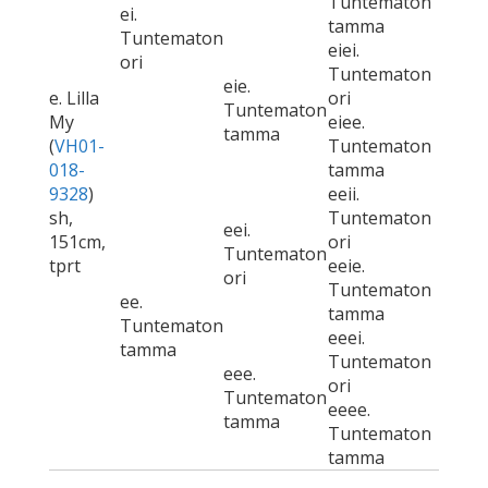
Tuntematon
ei.
tamma
Tuntematon
eiei.
ori
Tuntematon
eie.
e. Lilla
ori
Tuntematon
My
eiee.
tamma
(
VH01-
Tuntematon
018-
tamma
9328
)
eeii.
sh,
Tuntematon
eei.
151cm,
ori
Tuntematon
tprt
eeie.
ori
Tuntematon
ee.
tamma
Tuntematon
eeei.
tamma
Tuntematon
eee.
ori
Tuntematon
eeee.
tamma
Tuntematon
tamma