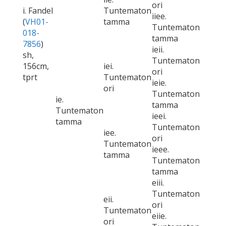
ori
i. Fandel
Tuntematon
iiee.
(
VH01-
tamma
Tuntematon
018-
tamma
7856
)
ieii.
sh,
Tuntematon
156cm,
iei.
ori
tprt
Tuntematon
ieie.
ori
Tuntematon
ie.
tamma
Tuntematon
ieei.
tamma
Tuntematon
iee.
ori
Tuntematon
ieee.
tamma
Tuntematon
tamma
eiii.
Tuntematon
eii.
ori
Tuntematon
eiie.
ori