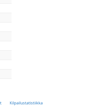
t
Kilpailustatistiikka