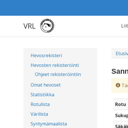
VRL
Lii
Etusi
Hevosrekisteri
Hevosten rekisteröinti
Sann
Ohjeet rekisteröintiin
Omat hevoset
Täm
Statistiikka
Rotulista
Rotu
Värilista
Sukup
Syntymämaalista
Säkä