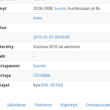
nyt
20.06.2008,
Suomi
, Kuollessaan yli 8v
kimo
tus
2010-01-01 00:00:00
teröity
Vuonna 2010 tai aiemmin.
lli
-
ttajanimi
Sannin
ttaja
CECI0066
tajat
Kya (
VRL-00742
)
Jälkeläiset
Palkinnot
Näyttelyt
Ominaisuude