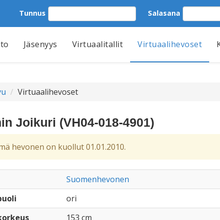
Tunnus
Salasana
tto
Jäsenyys
Virtuaalitallit
Virtuaalihevoset
vu
Virtuaalihevoset
in Joikuri (VH04-018-4901)
ä hevonen on kuollut 01.01.2010.
Suomenhevonen
uoli
ori
korkeus
153 cm