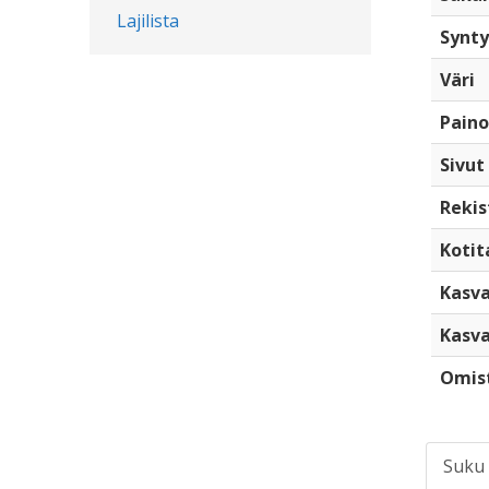
Lajilista
Synty
Väri
Paino
Sivut
Rekis
Kotita
Kasva
Kasva
Omis
Suku