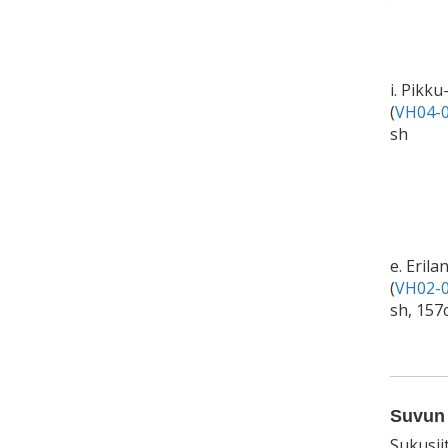
i. Pikku
(
VH04-0
sh
e. Erila
(
VH02-0
sh, 157
Suvun 
Sukusii