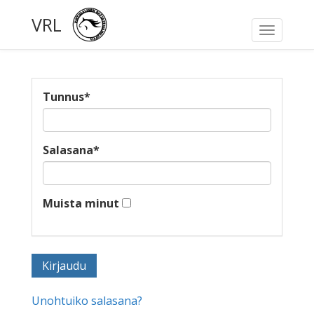
VRL
Toggle
navigati
Tunnus
*
Salasana
*
Muista minut
Unohtuiko salasana?