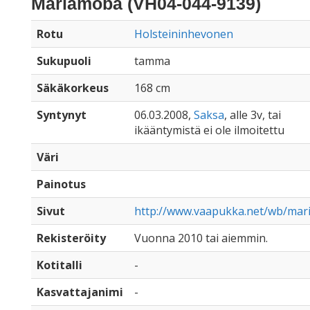
Mariamoba (VH04-044-9139)
Rotu
Holsteininhevonen
Sukupuoli
tamma
Säkäkorkeus
168 cm
Syntynyt
06.03.2008,
Saksa
, alle 3v, tai
ikääntymistä ei ole ilmoitettu
Väri
Painotus
Sivut
http://www.vaapukka.net/wb/mar
Rekisteröity
Vuonna 2010 tai aiemmin.
Kotitalli
-
Kasvattajanimi
-