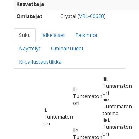
Kasvattaja
Omistajat
Crystal (
VRL-00628
)
Suku
Jälkeläiset
Palkinnot
Näyttelyt
Ominaisuudet
Kilpailustatistiikka
iiii.
Tuntematon
iii.
ori
Tuntematon
iiie.
ori
Tuntematon
ii.
tamma
Tuntematon
iiei.
ori
Tuntematon
iie.
ori
Tuntematon