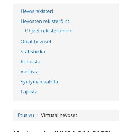
Hevosrekisteri
Hevosten rekisteröinti
Ohjeet rekisteröintiin
Omat hevoset
Statistiikka
Rotulista
Värilista
Syntymämaalista
Lajilista
Etusivu
Virtuaalihevoset