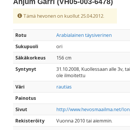
Anjum Garri (VH05-003-6478)
Tämä hevonen on kuollut 25.04.2012.
Rotu
Arabialainen täysiverinen
Sukupuoli
ori
Säkäkorkeus
156 cm
Syntynyt
31.10.2008, Kuollessaan alle 3v, ta
ole ilmoitettu
Väri
rautias
Painotus
Sivut
http://www.hevosmaailma.net/Ioni
Rekisteröity
Vuonna 2010 tai aiemmin.