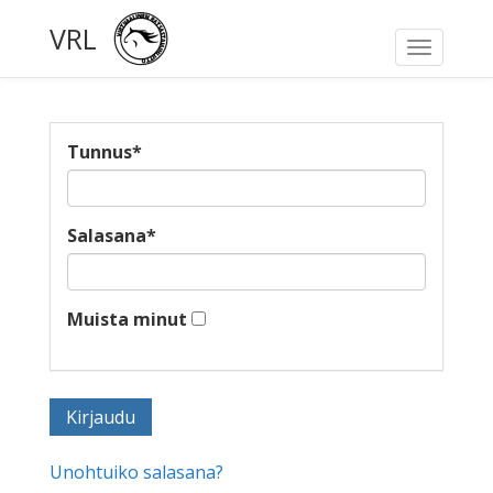
VRL
Toggle
navigati
Tunnus
*
Salasana
*
Muista minut
Unohtuiko salasana?