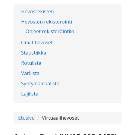
Hevosrekisteri
Hevosten rekisteröinti
Ohjeet rekisteröintiin
Omat hevoset
Statistiikka
Rotulista
Värilista
Syntymämaalista
Lajilista
Etusivu
Virtuaalihevoset