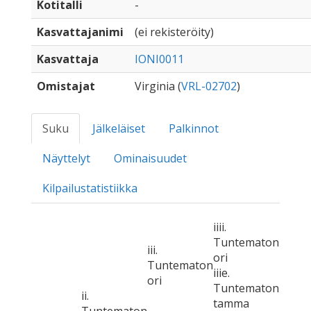
Kotitalli
-
Kasvattajanimi
(ei rekisteröity)
Kasvattaja
IONI0011
Omistajat
Virginia (
VRL-02702
)
Suku
Jälkeläiset
Palkinnot
Näyttelyt
Ominaisuudet
Kilpailustatistiikka
iiii.
Tuntematon
iii.
ori
Tuntematon
iiie.
ori
Tuntematon
ii.
tamma