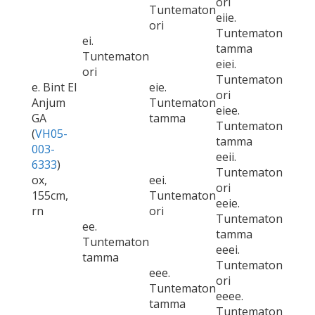
ori
Tuntematon
eiie.
ori
Tuntematon
ei.
tamma
Tuntematon
eiei.
ori
Tuntematon
e. Bint El
eie.
ori
Anjum
Tuntematon
eiee.
GA
tamma
Tuntematon
(
VH05-
tamma
003-
eeii.
6333
)
Tuntematon
ox,
eei.
ori
155cm,
Tuntematon
eeie.
rn
ori
Tuntematon
ee.
tamma
Tuntematon
eeei.
tamma
Tuntematon
eee.
ori
Tuntematon
eeee.
tamma
Tuntematon