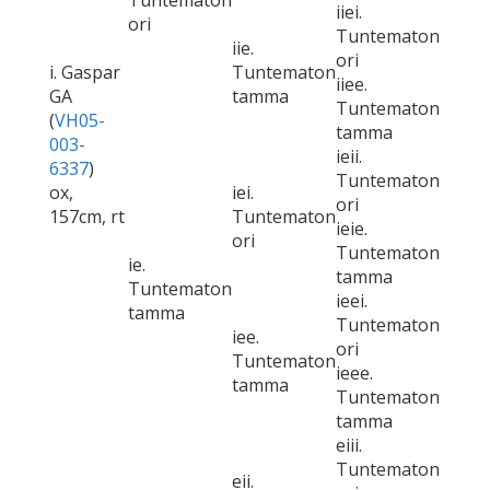
Tuntematon
iiei.
ori
Tuntematon
iie.
ori
i. Gaspar
Tuntematon
iiee.
GA
tamma
Tuntematon
(
VH05-
tamma
003-
ieii.
6337
)
Tuntematon
ox,
iei.
ori
157cm, rt
Tuntematon
ieie.
ori
Tuntematon
ie.
tamma
Tuntematon
ieei.
tamma
Tuntematon
iee.
ori
Tuntematon
ieee.
tamma
Tuntematon
tamma
eiii.
Tuntematon
eii.