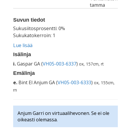
tamma
Suvun tiedot
Sukusiitosprosentti: 0%
Sukukatokerroin: 1
Lue lisää
Isälinja
i.
Gaspar GA (
VH05-003-6337
)
ox, 157cm, rt
Emälinja
e.
Bint El Anjum GA (
VH05-003-6333
)
ox, 155cm,
rn
Anjum Garri on virtuaalihevonen. Se ei ole
oikeasti olemassa.