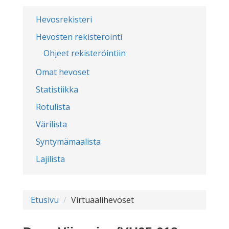
Hevosrekisteri
Hevosten rekisteröinti
Ohjeet rekisteröintiin
Omat hevoset
Statistiikka
Rotulista
Värilista
Syntymämaalista
Lajilista
Etusivu
Virtuaalihevoset