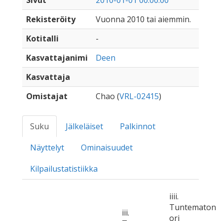
Sivut
2010-01-01 00:00:00
Rekisteröity
Vuonna 2010 tai aiemmin.
Kotitalli
-
Kasvattajanimi
Deen
Kasvattaja
Omistajat
Chao (
VRL-02415
)
Suku
Jälkeläiset
Palkinnot
Näyttelyt
Ominaisuudet
Kilpailustatistiikka
iiii.
Tuntematon
iii.
ori