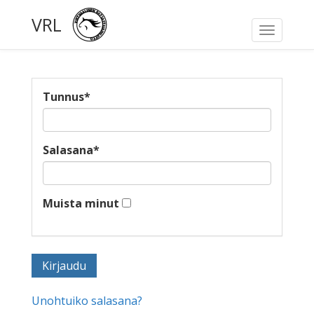
VRL
Toggle
navigati
Tunnus
*
Salasana
*
Muista minut
Unohtuiko salasana?