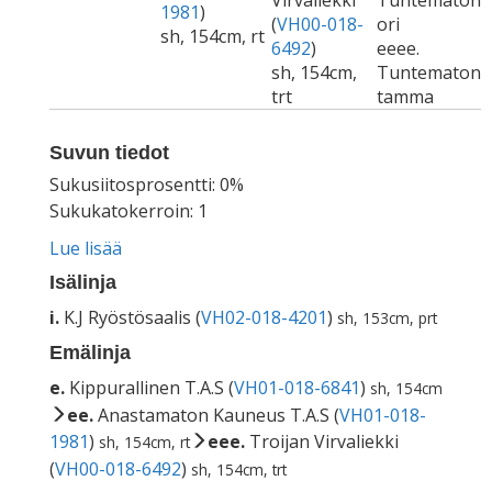
Virvaliekki
Tuntematon
1981
)
(
VH00-018-
ori
sh, 154cm, rt
6492
)
eeee.
sh, 154cm,
Tuntematon
trt
tamma
Suvun tiedot
Sukusiitosprosentti: 0%
Sukukatokerroin: 1
Lue lisää
Isälinja
i.
K.J Ryöstösaalis (
VH02-018-4201
)
sh, 153cm, prt
Emälinja
e.
Kippurallinen T.A.S (
VH01-018-6841
)
sh, 154cm
ee.
Anastamaton Kauneus T.A.S (
VH01-018-
1981
)
eee.
Troijan Virvaliekki
sh, 154cm, rt
(
VH00-018-6492
)
sh, 154cm, trt