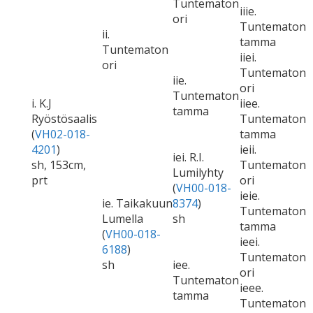
Tuntematon
iiie.
ori
Tuntematon
ii.
tamma
Tuntematon
iiei.
ori
Tuntematon
iie.
ori
Tuntematon
i. K.J
iiee.
tamma
Ryöstösaalis
Tuntematon
(
VH02-018-
tamma
4201
)
ieii.
iei. R.I.
sh, 153cm,
Tuntematon
Lumilyhty
prt
ori
(
VH00-018-
ieie.
ie. Taikakuun
8374
)
Tuntematon
Lumella
sh
tamma
(
VH00-018-
ieei.
6188
)
Tuntematon
sh
iee.
ori
Tuntematon
ieee.
tamma
Tuntematon