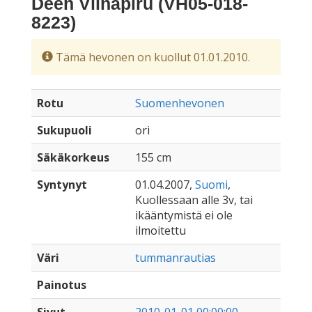
Deen Viinapiru (VH05-018-
8223)
Tämä hevonen on kuollut 01.01.2010.
Rotu
Suomenhevonen
Sukupuoli
ori
Säkäkorkeus
155 cm
Syntynyt
01.04.2007,
Suomi
,
Kuollessaan alle 3v, tai
ikääntymistä ei ole
ilmoitettu
Väri
tummanrautias
Painotus