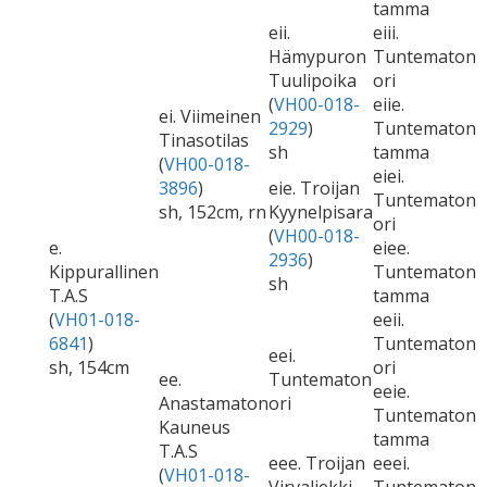
tamma
eii.
eiii.
Hämypuron
Tuntematon
Tuulipoika
ori
(
VH00-018-
eiie.
ei. Viimeinen
2929
)
Tuntematon
Tinasotilas
sh
tamma
(
VH00-018-
eiei.
3896
)
eie. Troijan
Tuntematon
sh, 152cm, rn
Kyynelpisara
ori
(
VH00-018-
e.
eiee.
2936
)
Kippurallinen
Tuntematon
sh
T.A.S
tamma
(
VH01-018-
eeii.
6841
)
Tuntematon
eei.
sh, 154cm
ori
ee.
Tuntematon
eeie.
Anastamaton
ori
Tuntematon
Kauneus
tamma
T.A.S
eee. Troijan
eeei.
(
VH01-018-