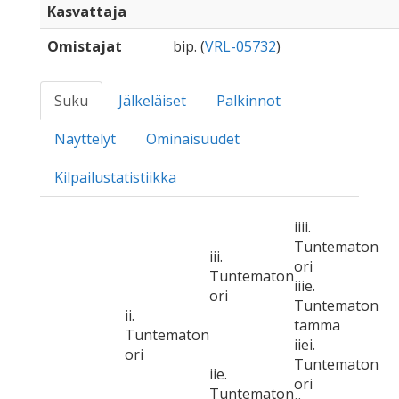
Kasvattaja
Omistajat
bip. (
VRL-05732
)
Suku
Jälkeläiset
Palkinnot
Näyttelyt
Ominaisuudet
Kilpailustatistiikka
iiii.
Tuntematon
iii.
ori
Tuntematon
iiie.
ori
Tuntematon
ii.
tamma
Tuntematon
iiei.
ori
Tuntematon
iie.
ori
Tuntematon