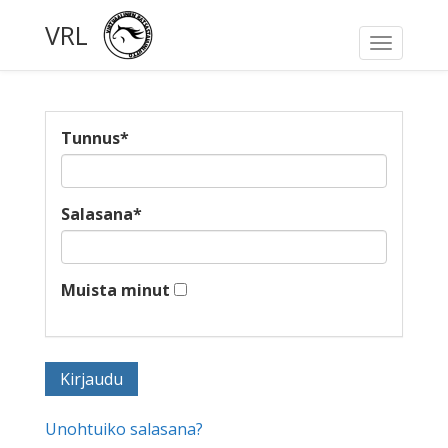
VRL
Toggle
navigati
Tunnus
*
Salasana
*
Muista minut
Unohtuiko salasana?