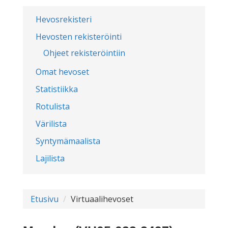
Hevosrekisteri
Hevosten rekisteröinti
Ohjeet rekisteröintiin
Omat hevoset
Statistiikka
Rotulista
Värilista
Syntymämaalista
Lajilista
Etusivu
Virtuaalihevoset