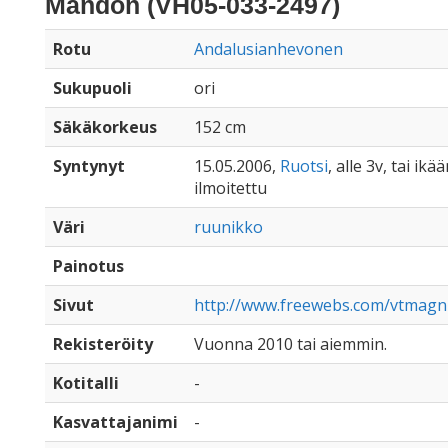
Mandon (VH05-033-2497)
Rotu
Andalusianhevonen
Sukupuoli
ori
Säkäkorkeus
152 cm
Syntynyt
15.05.2006,
Ruotsi
, alle 3v, tai ikä
ilmoitettu
Väri
ruunikko
Painotus
Sivut
http://www.freewebs.com/vtmagnu
Rekisteröity
Vuonna 2010 tai aiemmin.
Kotitalli
-
Kasvattajanimi
-