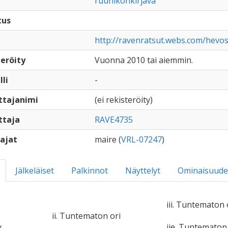
ruunikonkirjava
tus
http://ravenratsut.webs.com/hevos
eröity
Vuonna 2010 tai aiemmin.
lli
-
ttajanimi
(ei rekisteröity)
ttaja
RAVE4735
ajat
maire (
VRL-07247
)
Jälkeläiset
Palkinnot
Näyttelyt
Ominaisuude
iii. Tuntematon 
ii. Tuntematon ori
y
iie. Tuntemato