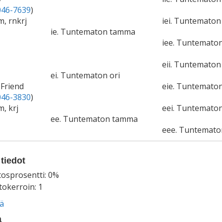
46-7639
)
m, rnkrj
iei. Tuntematon 
ie. Tuntematon tamma
iee. Tuntemato
eii. Tuntematon 
ei. Tuntematon ori
 Friend
eie. Tuntemato
46-3830
)
m, krj
eei. Tuntematon
ee. Tuntematon tamma
eee. Tuntemat
tiedot
tosprosentti: 0%
okerroin: 1
ää
a