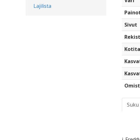
Väri
Lajilista
Paino
Sivut
Rekist
Kotita
Kasva
Kasva
Omist
Suku
i. Fredd