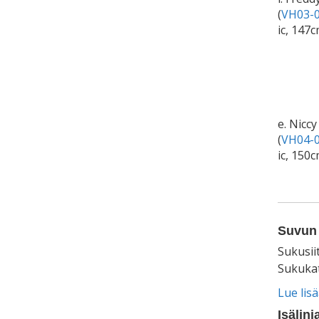
(
VH03-0
ic, 147c
e. Niccy
(
VH04-0
ic, 150c
Suvun 
Sukusii
Sukukat
Lue lis
Isälinj