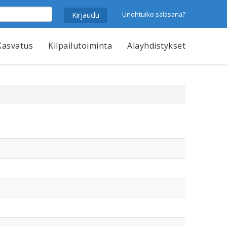
Unohtuiko salasana?
Kasvatus
Kilpailutoiminta
Alayhdistykset