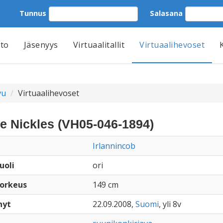
Tunnus
Salasana
tto
Jäsenyys
Virtuaalitallit
Virtuaalihevoset
vu
Virtuaalihevoset
e Nickles (VH05-046-1894)
Irlannincob
uoli
ori
orkeus
149 cm
nyt
22.09.2008,
Suomi
, yli 8v