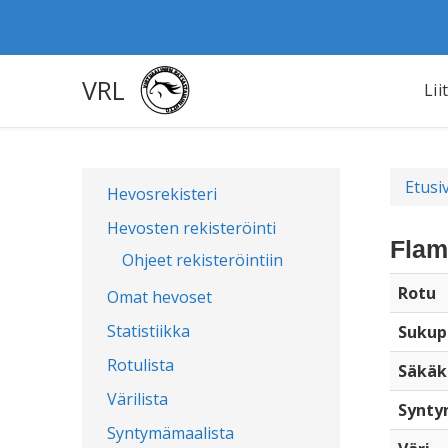
VRL
Lii
Etusi
Hevosrekisteri
Hevosten rekisteröinti
Flam
Ohjeet rekisteröintiin
Rotu
Omat hevoset
Statistiikka
Sukup
Rotulista
Säkäk
Värilista
Synty
Syntymämaalista