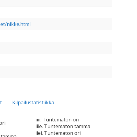
et/nikke.html
t
Kilpailustatistiikka
iiii. Tuntematon ori
ori
iiie. Tuntematon tamma
iiei. Tuntematon ori
n tamma