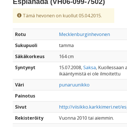
Esplanada (VH06-099-7502)
Tämä hevonen on kuollut 05.04.2015.
Rotu
Mecklenburginhevonen
Sukupuoli
tamma
Säkäkorkeus
164 cm
Syntynyt
15.07.2008,
Saksa
, Kuollessaan al
ikääntymistä ei ole ilmoitettu
Väri
punaruunikko
Painotus
Sivut
http://viisikko.karkkimeri.net/e
Rekisteröity
Vuonna 2010 tai aiemmin.