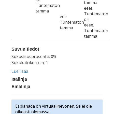
tamma
Tuntematon
eeei.
tamma
Tuntematon
eee.
ori
Tuntematon
eeee.
tamma
Tuntematon
tamma
Suvun tiedot
Sukusiitosprosentti: 0%
Sukukatokerroin: 1
Lue lisää
Isälinja
Emälinja
Esplanada on virtuaalihevonen. Se ei ole
oikeasti olemassa.