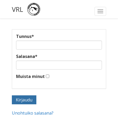
VRL
Toggle
navigati
Tunnus
*
Salasana
*
Muista minut
Unohtuiko salasana?