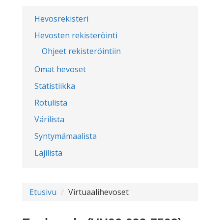
Hevosrekisteri
Hevosten rekisteröinti
Ohjeet rekisteröintiin
Omat hevoset
Statistiikka
Rotulista
Värilista
Syntymämaalista
Lajilista
Etusivu
Virtuaalihevoset