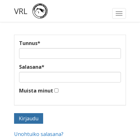
VRL
Toggle
navigati
Tunnus
*
Salasana
*
Muista minut
Unohtuiko salasana?