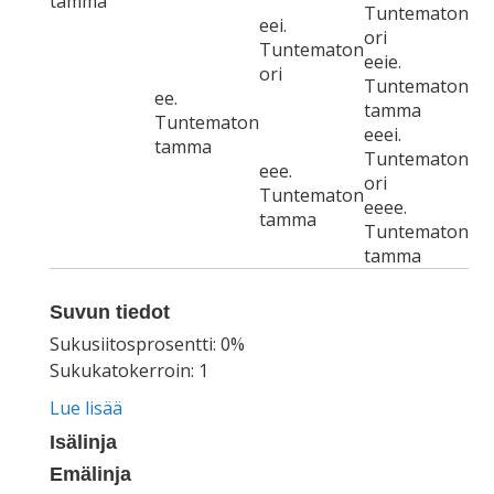
tamma
Tuntematon
eei.
ori
Tuntematon
eeie.
ori
Tuntematon
ee.
tamma
Tuntematon
eeei.
tamma
Tuntematon
eee.
ori
Tuntematon
eeee.
tamma
Tuntematon
tamma
Suvun tiedot
Sukusiitosprosentti: 0%
Sukukatokerroin: 1
Lue lisää
Isälinja
Emälinja