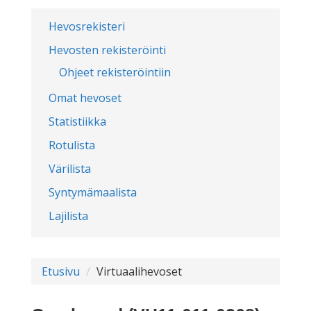
Hevosrekisteri
Hevosten rekisteröinti
Ohjeet rekisteröintiin
Omat hevoset
Statistiikka
Rotulista
Värilista
Syntymämaalista
Lajilista
Etusivu
Virtuaalihevoset