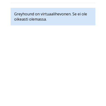
Greyhound on virtuaalihevonen. Se ei ole
oikeasti olemassa.