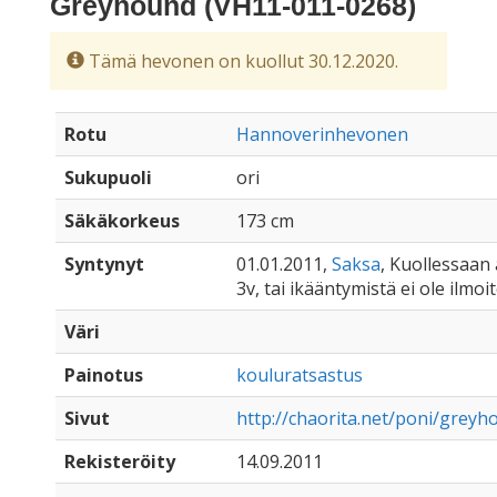
Greyhound (VH11-011-0268)
Tämä hevonen on kuollut 30.12.2020.
Rotu
Hannoverinhevonen
Sukupuoli
ori
Säkäkorkeus
173 cm
Syntynyt
01.01.2011,
Saksa
, Kuollessaan 
3v, tai ikääntymistä ei ole ilmoi
Väri
Painotus
kouluratsastus
Sivut
http://chaorita.net/poni/greyh
Rekisteröity
14.09.2011