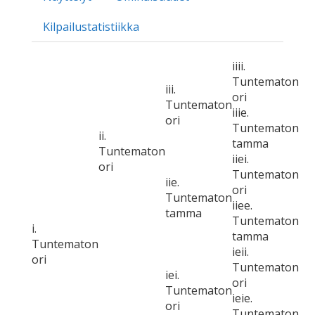
Kilpailustatistiikka
iiii.
Tuntematon
iii.
ori
Tuntematon
iiie.
ori
Tuntematon
ii.
tamma
Tuntematon
iiei.
ori
Tuntematon
iie.
ori
Tuntematon
iiee.
tamma
Tuntematon
i.
tamma
Tuntematon
ieii.
ori
Tuntematon
iei.
ori
Tuntematon
ieie.
ori
Tuntematon