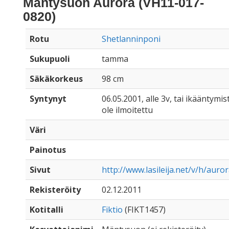
Mäntysuon Aurora (VH11-017-
0820)
Rotu
Shetlanninponi
Sukupuoli
tamma
Säkäkorkeus
98 cm
Syntynyt
06.05.2001, alle 3v, tai ikääntymis
ole ilmoitettu
Väri
Painotus
Sivut
http://www.lasileija.net/v/h/auro
Rekisteröity
02.12.2011
Kotitalli
Fiktio
(FIKT1457)