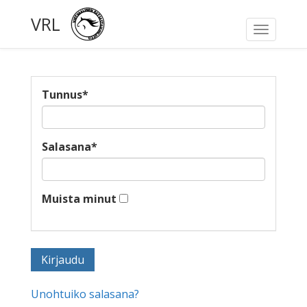
VRL
Toggle
navigati
Tunnus
*
Salasana
*
Muista minut
Unohtuiko salasana?