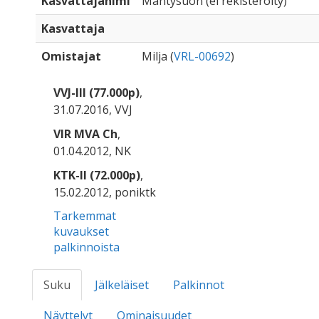
Kasvattajanimi
Mäntysuon (ei rekisteröity)
Kasvattaja
Omistajat
Milja (
VRL-00692
)
VVJ-III (77.000p)
,
31.07.2016, VVJ
VIR MVA Ch
,
01.04.2012, NK
KTK-II (72.000p)
,
15.02.2012, poniktk
Tarkemmat
kuvaukset
palkinnoista
Suku
Jälkeläiset
Palkinnot
Näyttelyt
Ominaisuudet