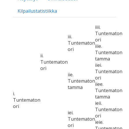
Kilpailustatistiikka
iiii.
Tuntematon
iii.
ori
Tuntematon
iiie.
ori
Tuntematon
ii.
tamma
Tuntematon
iiei.
ori
Tuntematon
iie.
ori
Tuntematon
iiee.
tamma
Tuntematon
i.
tamma
Tuntematon
ieii.
ori
Tuntematon
iei.
ori
Tuntematon
ieie.
ori
Tuntematon