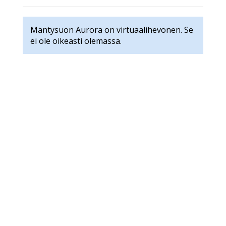
Mäntysuon Aurora on virtuaalihevonen. Se
ei ole oikeasti olemassa.