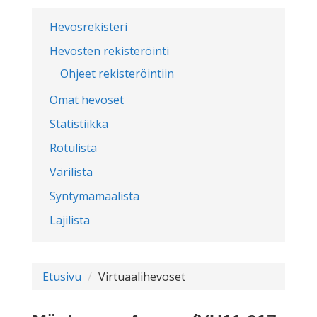
Hevosrekisteri
Hevosten rekisteröinti
Ohjeet rekisteröintiin
Omat hevoset
Statistiikka
Rotulista
Värilista
Syntymämaalista
Lajilista
Etusivu
Virtuaalihevoset