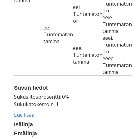
tamma
Tuntematon
eei.
ori
Tuntematon
eeie.
ori
Tuntematon
ee.
tamma
Tuntematon
eeei.
tamma
Tuntematon
eee.
ori
Tuntematon
eeee.
tamma
Tuntematon
tamma
Suvun tiedot
Sukusiitosprosentti: 0%
Sukukatokerroin: 1
Lue lisää
Isälinja
Emälinja