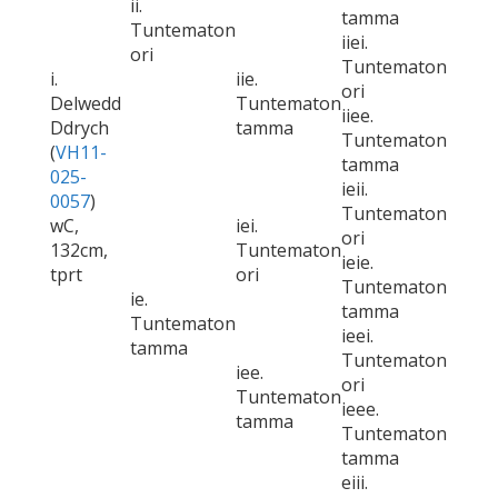
ii.
tamma
Tuntematon
iiei.
ori
Tuntematon
i.
iie.
ori
Delwedd
Tuntematon
iiee.
Ddrych
tamma
Tuntematon
(
VH11-
tamma
025-
ieii.
0057
)
Tuntematon
wC,
iei.
ori
132cm,
Tuntematon
ieie.
tprt
ori
Tuntematon
ie.
tamma
Tuntematon
ieei.
tamma
Tuntematon
iee.
ori
Tuntematon
ieee.
tamma
Tuntematon
tamma
eiii.