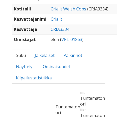
Kotitalli
Criallt Welsh Cobs
(CRIA3334)
Kasvattajanimi
Criallt
Kasvattaja
CRIA3334
Omistajat
elen (
VRL-01863
)
Suku
Jälkeläiset
Palkinnot
Näyttelyt
Ominaisuudet
Kilpailustatistiikka
iiii.
Tuntematon
iii.
ori
Tuntematon
iiie.
ori
Tuntematon