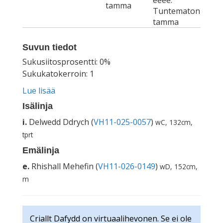
eeee.
tamma
Tuntematon
tamma
Suvun tiedot
Sukusiitosprosentti: 0%
Sukukatokerroin: 1
Lue lisää
Isälinja
i.
Delwedd Ddrych (
VH11-025-0057
)
wC, 132cm,
tprt
Emälinja
e.
Rhishall Mehefin (
VH11-026-0149
)
wD, 152cm,
m
Criallt Dafydd on virtuaalihevonen. Se ei ole