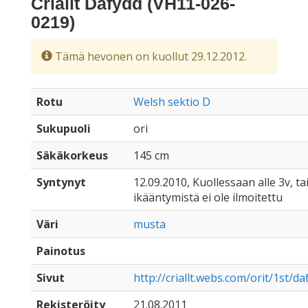
Criallt Dafydd (VH11-026-
0219)
Tämä hevonen on kuollut 29.12.2012.
Rotu
Welsh sektio D
Sukupuoli
ori
Säkäkorkeus
145 cm
Syntynyt
12.09.2010, Kuollessaan alle 3v, ta
ikääntymistä ei ole ilmoitettu
Väri
musta
Painotus
Sivut
http://criallt.webs.com/orit/1st/d
Rekisteröity
21.08.2011