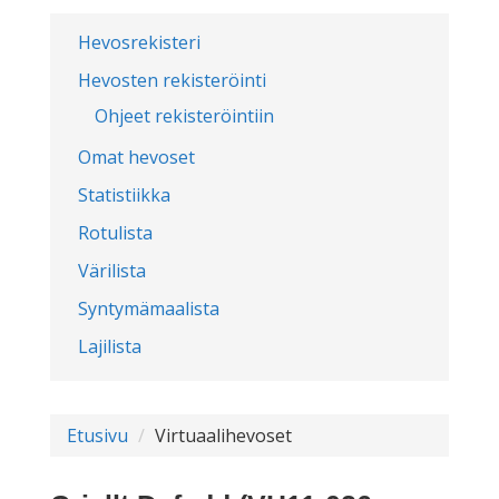
Hevosrekisteri
Hevosten rekisteröinti
Ohjeet rekisteröintiin
Omat hevoset
Statistiikka
Rotulista
Värilista
Syntymämaalista
Lajilista
Etusivu
Virtuaalihevoset