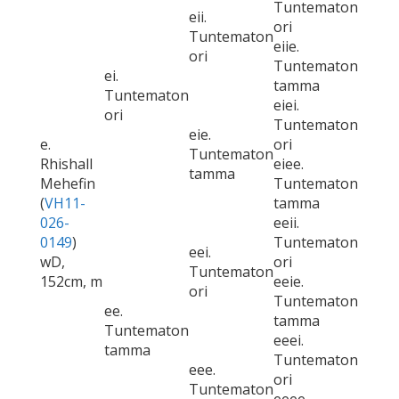
Tuntematon
eii.
ori
Tuntematon
eiie.
ori
Tuntematon
ei.
tamma
Tuntematon
eiei.
ori
Tuntematon
eie.
e.
ori
Tuntematon
Rhishall
eiee.
tamma
Mehefin
Tuntematon
(
VH11-
tamma
026-
eeii.
0149
)
Tuntematon
eei.
wD,
ori
Tuntematon
152cm, m
eeie.
ori
Tuntematon
ee.
tamma
Tuntematon
eeei.
tamma
Tuntematon
eee.
ori
Tuntematon