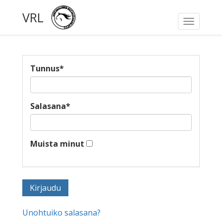
VRL
Toggle
navigati
Tunnus
*
Salasana
*
Muista minut
Unohtuiko salasana?