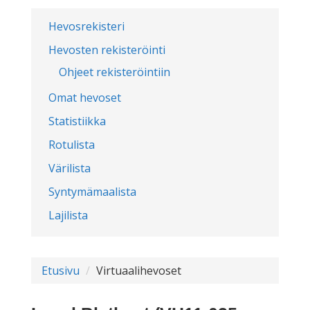
Hevosrekisteri
Hevosten rekisteröinti
Ohjeet rekisteröintiin
Omat hevoset
Statistiikka
Rotulista
Värilista
Syntymämaalista
Lajilista
Etusivu
Virtuaalihevoset