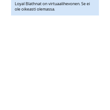
Loyal Blathnat on virtuaalihevonen. Se ei
ole oikeasti olemassa.