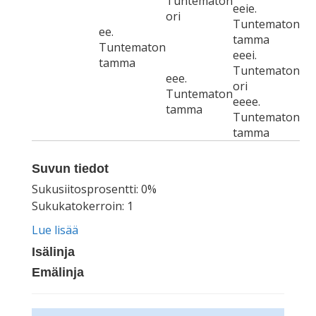
Tuntematon
eeie.
ori
Tuntematon
ee.
tamma
Tuntematon
eeei.
tamma
Tuntematon
eee.
ori
Tuntematon
eeee.
tamma
Tuntematon
tamma
Suvun tiedot
Sukusiitosprosentti: 0%
Sukukatokerroin: 1
Lue lisää
Isälinja
Emälinja