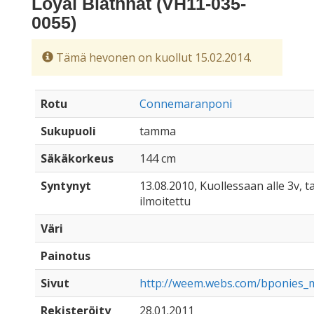
Loyal Blathnat (VH11-035-
0055)
Tämä hevonen on kuollut 15.02.2014.
Rotu
Connemaranponi
Sukupuoli
tamma
Säkäkorkeus
144 cm
Syntynyt
13.08.2010, Kuollessaan alle 3v, t
ilmoitettu
Väri
Painotus
Sivut
http://weem.webs.com/bponies_m
Rekisteröity
28.01.2011