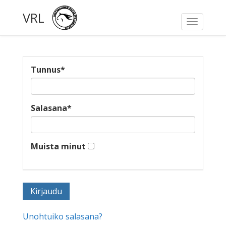
VRL
Toggle
navigati
Tunnus
*
Salasana
*
Muista minut
Unohtuiko salasana?