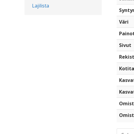
Lajilista
Synty
Väri
Paino
Sivut
Rekist
Kotita
Kasva
Kasva
Omist
Omist