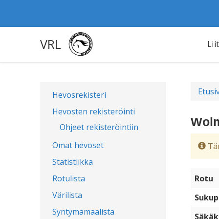
VRL
Lii
Etusi
Hevosrekisteri
Hevosten rekisteröinti
Wolm
Ohjeet rekisteröintiin
Omat hevoset
Täm
Statistiikka
Rotulista
Rotu
Värilista
Sukup
Syntymämaalista
Säkäk