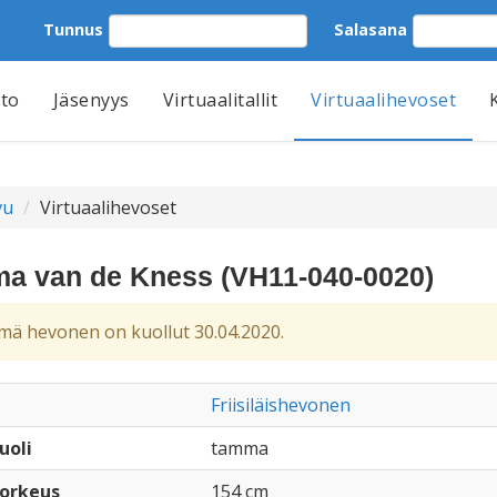
Tunnus
Salasana
tto
Jäsenyys
Virtuaalitallit
Virtuaalihevoset
vu
Virtuaalihevoset
a van de Kness (VH11-040-0020)
ä hevonen on kuollut 30.04.2020.
Friisiläishevonen
uoli
tamma
orkeus
154 cm