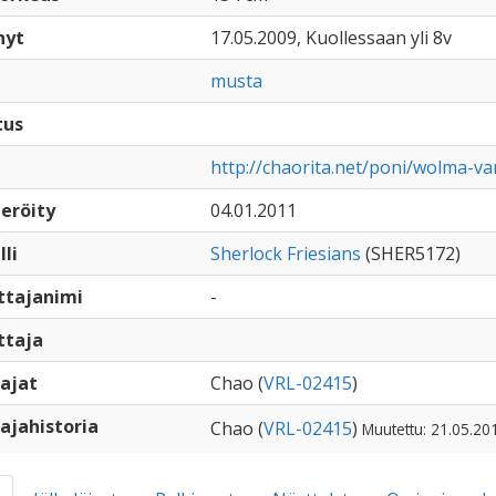
nyt
17.05.2009, Kuollessaan yli 8v
musta
tus
http://chaorita.net/poni/wolma-v
eröity
04.01.2011
lli
Sherlock Friesians
(SHER5172)
ttajanimi
-
ttaja
ajat
Chao (
VRL-02415
)
ajahistoria
Chao (
VRL-02415
)
Muutettu: 21.05.20