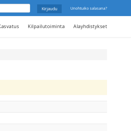
Unohtuiko salasana?
Kasvatus
Kilpailutoiminta
Alayhdistykset