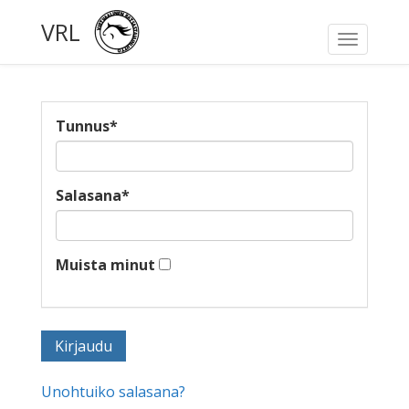
VRL
Toggle
navigati
Tunnus
*
Salasana
*
Muista minut
Unohtuiko salasana?