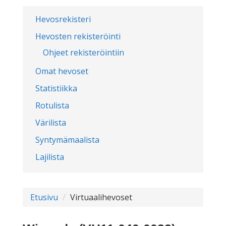
Hevosrekisteri
Hevosten rekisteröinti
Ohjeet rekisteröintiin
Omat hevoset
Statistiikka
Rotulista
Värilista
Syntymämaalista
Lajilista
Etusivu
Virtuaalihevoset