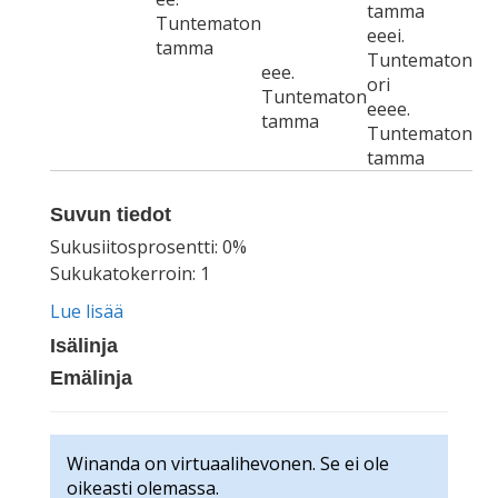
tamma
Tuntematon
eeei.
tamma
Tuntematon
eee.
ori
Tuntematon
eeee.
tamma
Tuntematon
tamma
Suvun tiedot
Sukusiitosprosentti: 0%
Sukukatokerroin: 1
Lue lisää
Isälinja
Emälinja
Winanda on virtuaalihevonen. Se ei ole
oikeasti olemassa.