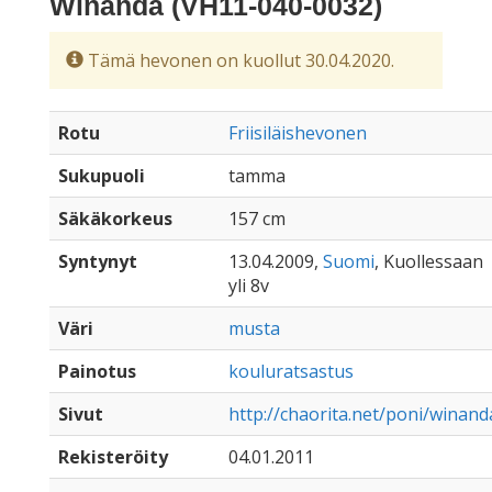
Winanda (VH11-040-0032)
Tämä hevonen on kuollut 30.04.2020.
Rotu
Friisiläishevonen
Sukupuoli
tamma
Säkäkorkeus
157 cm
Syntynyt
13.04.2009,
Suomi
, Kuollessaan
yli 8v
Väri
musta
Painotus
kouluratsastus
Sivut
http://chaorita.net/poni/winand
Rekisteröity
04.01.2011