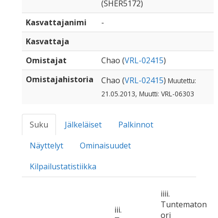
(SHER5172)
Kasvattajanimi
-
Kasvattaja
Omistajat
Chao (
VRL-02415
)
Omistajahistoria
Chao (
VRL-02415
)
Muutettu:
21.05.2013, Muutti: VRL-06303
Suku
Jälkeläiset
Palkinnot
Näyttelyt
Ominaisuudet
Kilpailustatistiikka
iiii.
Tuntematon
iii.
ori