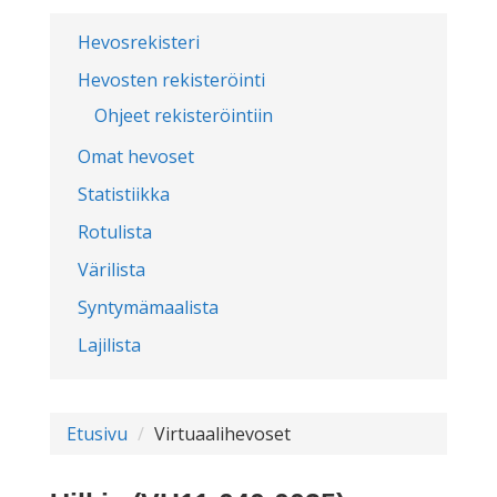
Hevosrekisteri
Hevosten rekisteröinti
Ohjeet rekisteröintiin
Omat hevoset
Statistiikka
Rotulista
Värilista
Syntymämaalista
Lajilista
Etusivu
Virtuaalihevoset