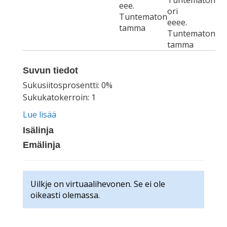
Tuntematon
eee.
ori
Tuntematon
eeee.
tamma
Tuntematon
tamma
Suvun tiedot
Sukusiitosprosentti: 0%
Sukukatokerroin: 1
Lue lisää
Isälinja
Emälinja
Uilkje on virtuaalihevonen. Se ei ole
oikeasti olemassa.