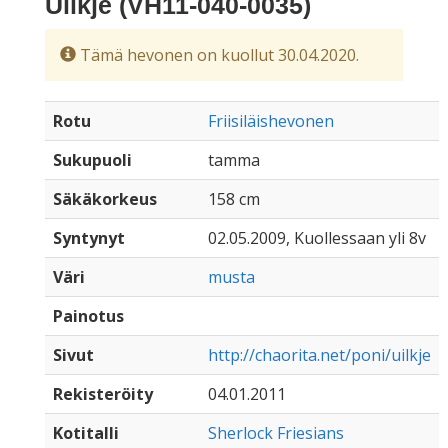
Uilkje (VH11-040-0035)
Tämä hevonen on kuollut 30.04.2020.
Rotu
Friisiläishevonen
Sukupuoli
tamma
Säkäkorkeus
158 cm
Syntynyt
02.05.2009, Kuollessaan yli 8v
Väri
musta
Painotus
Sivut
http://chaorita.net/poni/uilkje
Rekisteröity
04.01.2011
Kotitalli
Sherlock Friesians