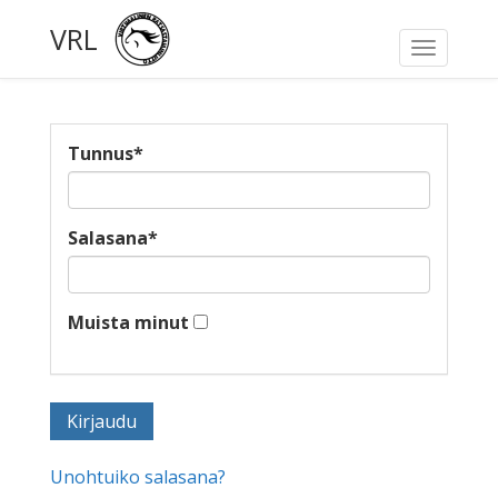
VRL
Toggle
navigati
Tunnus
*
Salasana
*
Muista minut
Unohtuiko salasana?