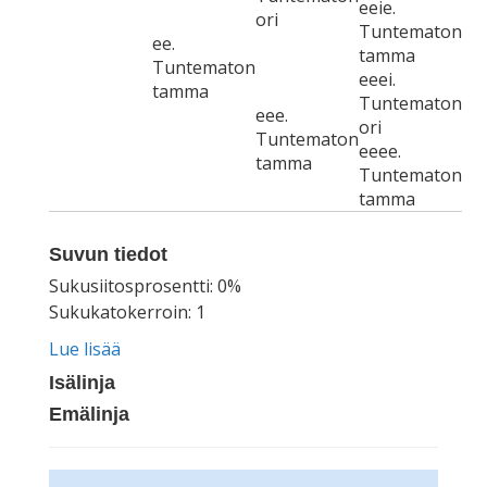
eeie.
ori
Tuntematon
ee.
tamma
Tuntematon
eeei.
tamma
Tuntematon
eee.
ori
Tuntematon
eeee.
tamma
Tuntematon
tamma
Suvun tiedot
Sukusiitosprosentti: 0%
Sukukatokerroin: 1
Lue lisää
Isälinja
Emälinja