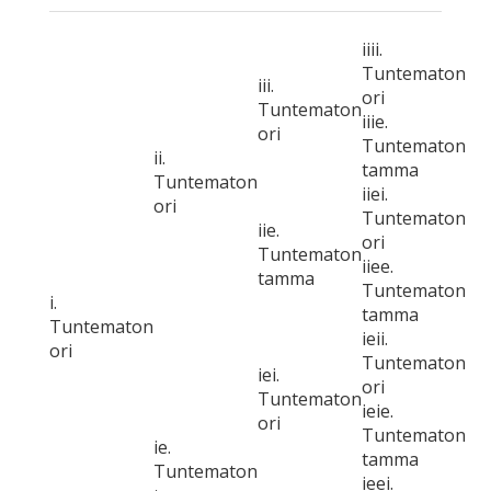
iiii.
Tuntematon
iii.
ori
Tuntematon
iiie.
ori
Tuntematon
ii.
tamma
Tuntematon
iiei.
ori
Tuntematon
iie.
ori
Tuntematon
iiee.
tamma
Tuntematon
i.
tamma
Tuntematon
ieii.
ori
Tuntematon
iei.
ori
Tuntematon
ieie.
ori
Tuntematon
ie.
tamma
Tuntematon
ieei.