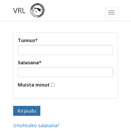
VRL
Toggle
navigati
Tunnus
*
Salasana
*
Muista minut
Unohtuiko salasana?