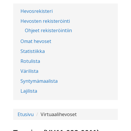
Hevosrekisteri
Hevosten rekisteröinti
Ohjeet rekisteröintiin
Omat hevoset
Statistiikka
Rotulista
Värilista
Syntymämaalista
Lajilista
Etusivu
Virtuaalihevoset