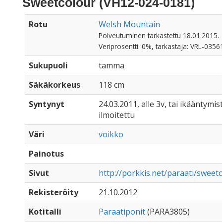
Sweetcolour (VH12-024-0181)
Rotu
Welsh Mountain
Polveutuminen tarkastettu 18.01.2015.
Veriprosentti: 0%, tarkastaja: VRL-0356
Sukupuoli
tamma
Säkäkorkeus
118 cm
Syntynyt
24.03.2011, alle 3v, tai ikääntymist
ilmoitettu
Väri
voikko
Painotus
Sivut
http://porkkis.net/paraati/sweet
Rekisteröity
21.10.2012
Kotitalli
Paraatiponit
(PARA3805)