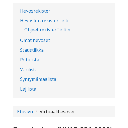
Hevosrekisteri
Hevosten rekisteröinti
Ohjeet rekisteröintiin
Omat hevoset
Statistiikka
Rotulista
Värilista
Syntymämaalista
Lajilista
Etusivu
Virtuaalihevoset