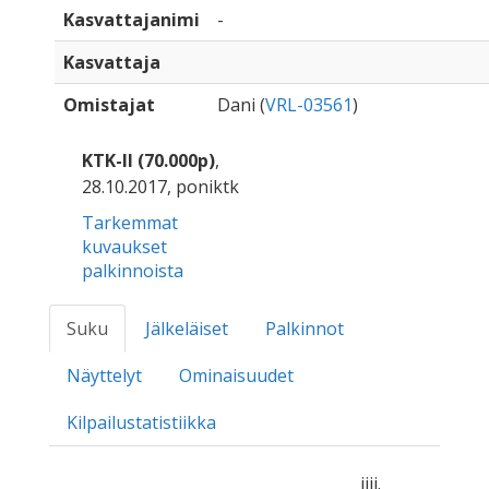
Kasvattajanimi
-
Kasvattaja
Omistajat
Dani (
VRL-03561
)
KTK-II (70.000p)
,
28.10.2017, poniktk
Tarkemmat
kuvaukset
palkinnoista
Suku
Jälkeläiset
Palkinnot
Näyttelyt
Ominaisuudet
Kilpailustatistiikka
iiii.