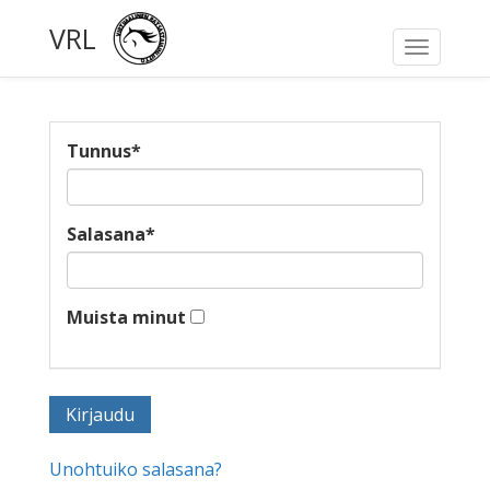
VRL
Toggle
navigati
Tunnus
*
Salasana
*
Muista minut
Unohtuiko salasana?