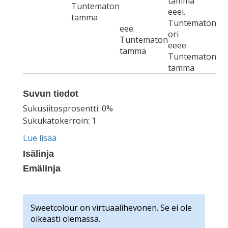
tamma
Tuntematon
eeei.
tamma
Tuntematon
eee.
ori
Tuntematon
eeee.
tamma
Tuntematon
tamma
Suvun tiedot
Sukusiitosprosentti: 0%
Sukukatokerroin: 1
Lue lisää
Isälinja
Emälinja
Sweetcolour on virtuaalihevonen. Se ei ole
oikeasti olemassa.