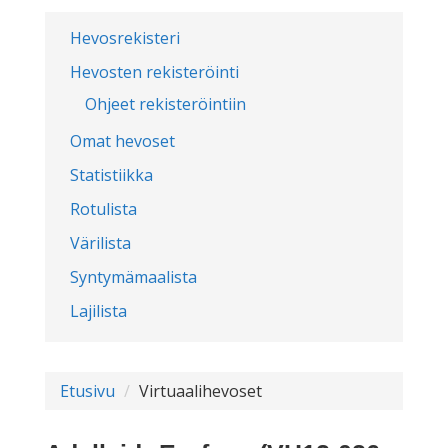
Hevosrekisteri
Hevosten rekisteröinti
Ohjeet rekisteröintiin
Omat hevoset
Statistiikka
Rotulista
Värilista
Syntymämaalista
Lajilista
Etusivu
Virtuaalihevoset