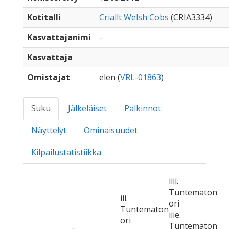
Kotitalli
Criallt Welsh Cobs
(CRIA3334)
Kasvattajanimi
-
Kasvattaja
Omistajat
elen (
VRL-01863
)
Suku
Jälkeläiset
Palkinnot
Näyttelyt
Ominaisuudet
Kilpailustatistiikka
iiii.
Tuntematon
iii.
ori
Tuntematon
iiie.
ori
Tuntematon