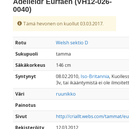
Adelleidr Eurfaen (VH12-026-
0040)
Tämä hevonen on kuollut 03.03.2017.
Rotu
Welsh sektio D
Sukupuoli
tamma
Säkäkorkeus
146 cm
Syntynyt
08.02.2010,
Iso-Britannia
, Kuolles
3v, tai ikääntymistä ei ole ilmoitet
Väri
ruunikko
Painotus
Sivut
http://criallt.webs.com/tammat/e
Rekisteröity
12.03.2012