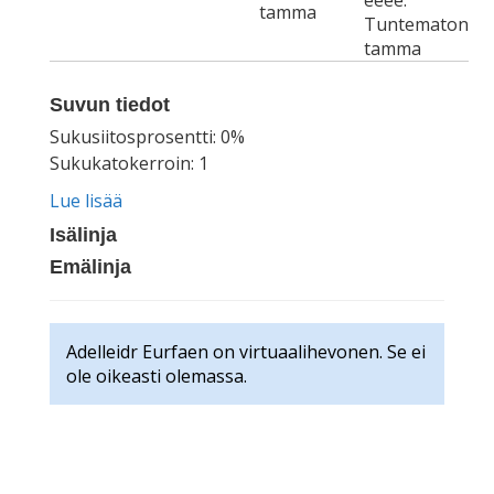
eeee.
tamma
Tuntematon
tamma
Suvun tiedot
Sukusiitosprosentti: 0%
Sukukatokerroin: 1
Lue lisää
Isälinja
Emälinja
Adelleidr Eurfaen on virtuaalihevonen. Se ei
ole oikeasti olemassa.