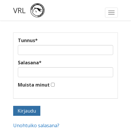
VRL
Toggle
navigati
Tunnus
*
Salasana
*
Muista minut
Unohtuiko salasana?