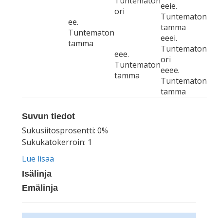
Tuntematon
eeie.
ori
Tuntematon
ee.
tamma
Tuntematon
eeei.
tamma
Tuntematon
eee.
ori
Tuntematon
eeee.
tamma
Tuntematon
tamma
Suvun tiedot
Sukusiitosprosentti: 0%
Sukukatokerroin: 1
Lue lisää
Isälinja
Emälinja