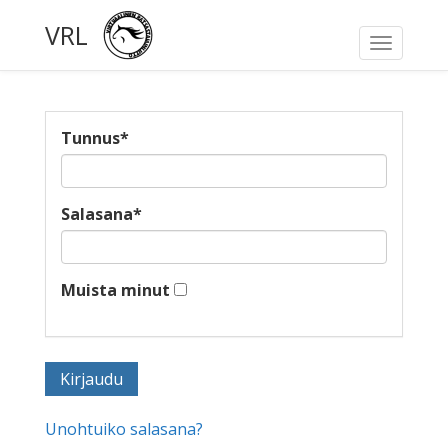
VRL
Toggle
navigati
Tunnus
*
Salasana
*
Muista minut
Unohtuiko salasana?