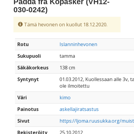
Padda frá Kópasker (VH12-
030-0242)
Tämä hevonen on kuollut 18.12.2020.
Rotu
Islanninhevonen
Sukupuoli
tamma
Säkäkorkeus
138 cm
Syntynyt
01.03.2012, Kuollessaan alle 3v, t
ole ilmoitettu
Väri
kimo
Painotus
askellajiratsastus
Sivut
https://ljoma.ruusukka.org/muis
Rekisteröity
25.10.2012