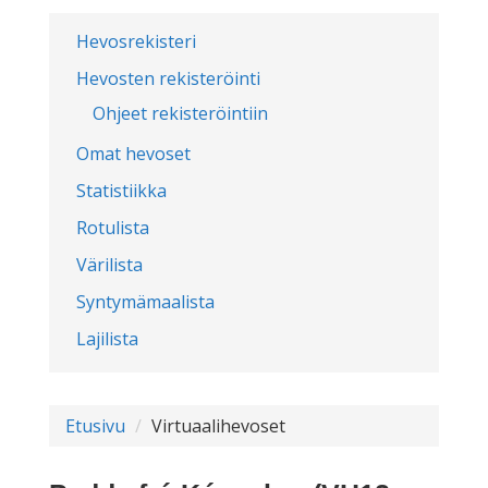
Hevosrekisteri
Hevosten rekisteröinti
Ohjeet rekisteröintiin
Omat hevoset
Statistiikka
Rotulista
Värilista
Syntymämaalista
Lajilista
Etusivu
Virtuaalihevoset