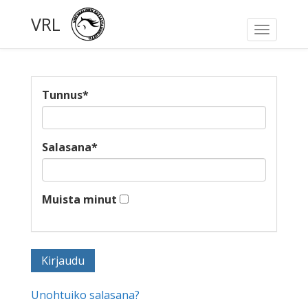
VRL
Toggle
navigati
Tunnus
*
Salasana
*
Muista minut
Unohtuiko salasana?