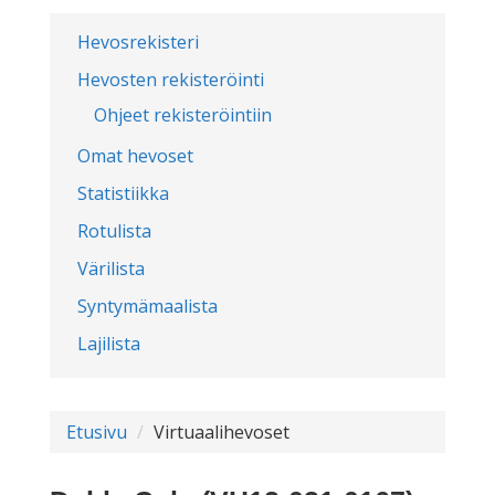
Hevosrekisteri
Hevosten rekisteröinti
Ohjeet rekisteröintiin
Omat hevoset
Statistiikka
Rotulista
Värilista
Syntymämaalista
Lajilista
Etusivu
Virtuaalihevoset