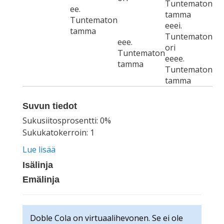
Tuntematon
ee.
tamma
Tuntematon
eeei.
tamma
Tuntematon
eee.
ori
Tuntematon
eeee.
tamma
Tuntematon
tamma
Suvun tiedot
Sukusiitosprosentti: 0%
Sukukatokerroin: 1
Lue lisää
Isälinja
Emälinja
Doble Cola on virtuaalihevonen. Se ei ole