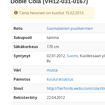
Doble Cola (VH12-031-0167)
Tämä hevonen on kuollut 15.02.2013.
Rotu
Suomalainen puoliverinen
Sukupuoli
tamma
Säkäkorkeus
170 cm
Syntynyt
02.01.2012,
Suomi
, Kuollessaan yl
8v
Väri
musta
Painotus
kouluratsastus
Sivut
http://fairfords.webs.com/cola.h
Rekisteröity
22.04.2012