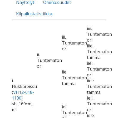
Näyttelyt
Ominaisuudet
Kilpailustatistiikka
iiii.
Tuntematon
iii.
ori
Tuntematon
iiie.
ori
Tuntematon
ii.
tamma
Tuntematon
iiei.
ori
Tuntematon
iie.
ori
Tuntematon
i.
iiee.
tamma
Hukkareissu
Tuntematon
(
VH12-018-
tamma
1100
)
ieii.
sh, 169cm,
Tuntematon
iei.
m
ori
Tuntematon
ieie.