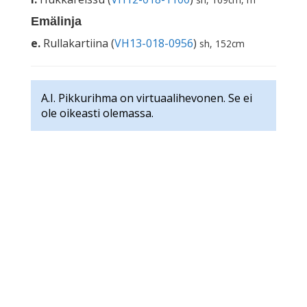
Emälinja
e.
Rullakartiina (
VH13-018-0956
)
sh, 152cm
A.I. Pikkurihma on virtuaalihevonen. Se ei
ole oikeasti olemassa.