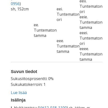
eeii.
0956
)
Tuntematon
sh, 152cm
eei.
ori
Tuntematon
eeie.
ori
Tuntematon
ee.
tamma
Tuntematon
eeei.
tamma
Tuntematon
eee.
ori
Tuntematon
eeee.
tamma
Tuntematon
tamma
Suvun tiedot
Sukusiitosprosentti: 0%
Sukukatokerroin: 1
Lue lisää
Isälinja
i.
Hukkareissu (
VH12-018-1100
)
sh, 169cm, m