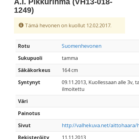
A.I. Pikkurihma (VH13-018-
1249)
Tämä hevonen on kuollut 12.02.2017.
Rotu
Suomenhevonen
Sukupuoli
tamma
Säkäkorkeus
164 cm
Syntynyt
09.11.2013, Kuollessaan alle 3v, t
ilmoitettu
Väri
Painotus
Sivut
http://valhekuva.net/aittohaara/
Rekisteröity
11.11.2013