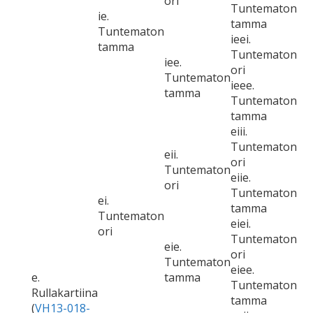
ori
Tuntematon
ie.
tamma
Tuntematon
ieei.
tamma
Tuntematon
iee.
ori
Tuntematon
ieee.
tamma
Tuntematon
tamma
eiii.
Tuntematon
eii.
ori
Tuntematon
eiie.
ori
Tuntematon
ei.
tamma
Tuntematon
eiei.
ori
Tuntematon
eie.
ori
Tuntematon
eiee.
e.
tamma
Tuntematon
Rullakartiina
tamma
(
VH13-018-