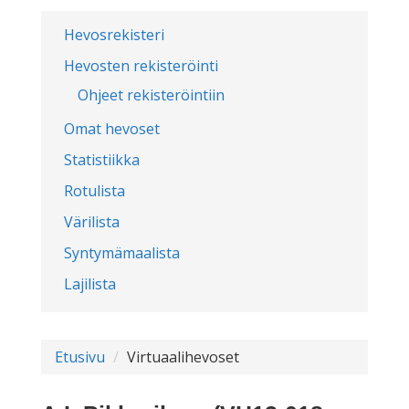
Hevosrekisteri
Hevosten rekisteröinti
Ohjeet rekisteröintiin
Omat hevoset
Statistiikka
Rotulista
Värilista
Syntymämaalista
Lajilista
Etusivu
Virtuaalihevoset