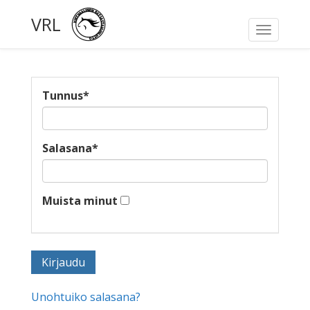
VRL
Toggle
navigati
Tunnus
*
Salasana
*
Muista minut
Unohtuiko salasana?