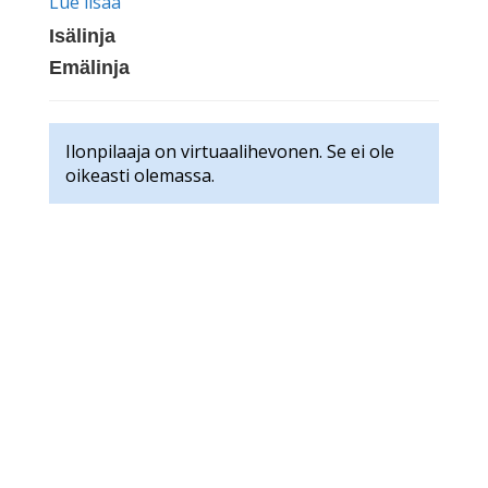
Lue lisää
Isälinja
Emälinja
Ilonpilaaja on virtuaalihevonen. Se ei ole
oikeasti olemassa.