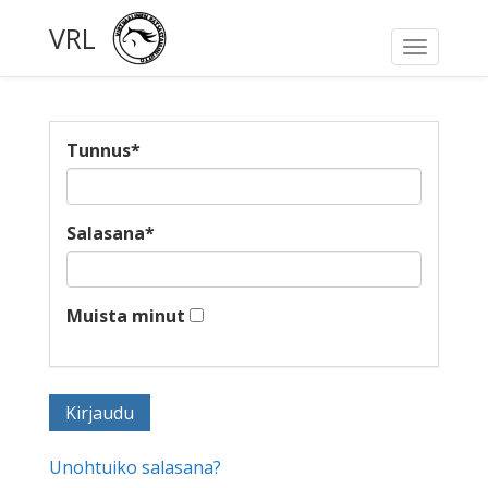
VRL
Toggle
navigati
Tunnus
*
Salasana
*
Muista minut
Unohtuiko salasana?