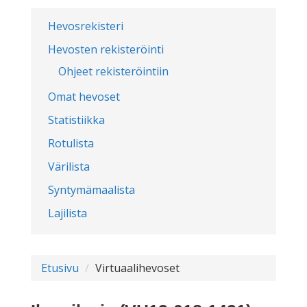
Hevosrekisteri
Hevosten rekisteröinti
Ohjeet rekisteröintiin
Omat hevoset
Statistiikka
Rotulista
Värilista
Syntymämaalista
Lajilista
Etusivu
Virtuaalihevoset