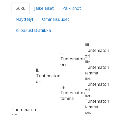
Suku
Jälkeläiset
Palkinnot
Näyttelyt
Ominaisuudet
Kilpailustatistiikka
iiii.
Tuntematon
iii.
ori
Tuntematon
iiie.
ori
Tuntematon
ii.
tamma
Tuntematon
iiei.
ori
Tuntematon
iie.
ori
Tuntematon
iiee.
tamma
Tuntematon
i.
tamma
Tuntematon
ieii.