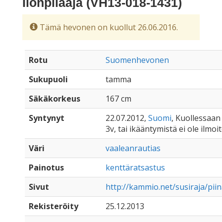
Ilonpilaaja (VH13-018-1431)
Tämä hevonen on kuollut 26.06.2016.
Rotu
Suomenhevonen
Sukupuoli
tamma
Säkäkorkeus
167 cm
Syntynyt
22.07.2012,
Suomi
, Kuollessaan 
3v, tai ikääntymistä ei ole ilmoi
Väri
vaaleanrautias
Painotus
kenttäratsastus
Sivut
http://kammio.net/susiraja/piin
Rekisteröity
25.12.2013