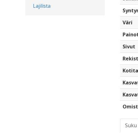
Lajilista
Synty
Väri
Paino
Sivut
Rekist
Kotita
Kasva
Kasva
Omist
Suku