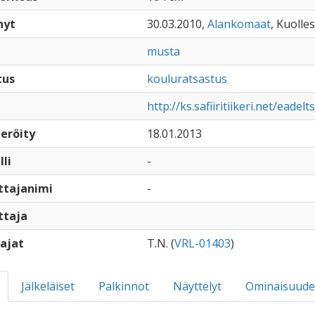
nyt
30.03.2010,
Alankomaat
, Kuolles
musta
tus
kouluratsastus
http://ks.safiiritiikeri.net/eadelts
eröity
18.01.2013
lli
-
ttajanimi
-
ttaja
ajat
T.N. (
VRL-01403
)
Jälkeläiset
Palkinnot
Näyttelyt
Ominaisuude