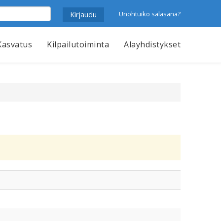
Unohtuiko salasana?
Kasvatus
Kilpailutoiminta
Alayhdistykset