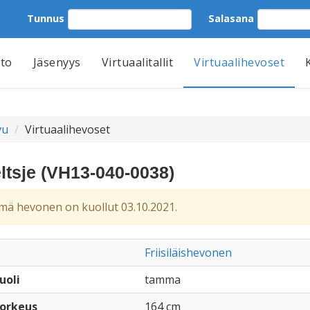
Tunnus
Salasana
tto
Jäsenyys
Virtuaalitallit
Virtuaalihevoset
vu
Virtuaalihevoset
ltsje (VH13-040-0038)
ä hevonen on kuollut 03.10.2021.
Friisiläishevonen
uoli
tamma
orkeus
164 cm