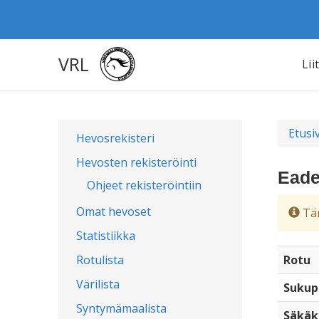
VRL
Lii
Etusi
Hevosrekisteri
Hevosten rekisteröinti
Eade
Ohjeet rekisteröintiin
Omat hevoset
Täm
Statistiikka
Rotulista
Rotu
Värilista
Sukup
Syntymämaalista
Säkäk