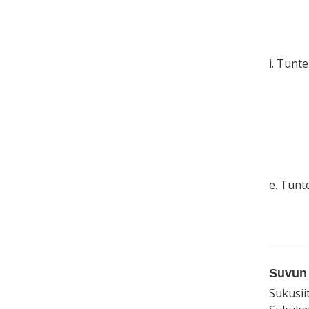
i. Tunt
e. Tun
Suvun 
Sukusii