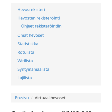
Hevosrekisteri
Hevosten rekisteröinti
Ohjeet rekisteröintiin
Omat hevoset
Statistiikka
Rotulista
Värilista
Syntymämaalista
Lajilista
Etusivu
Virtuaalihevoset