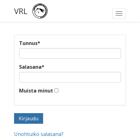
VRL
Toggle
navigati
Tunnus
*
Salasana
*
Muista minut
Unohtuiko salasana?