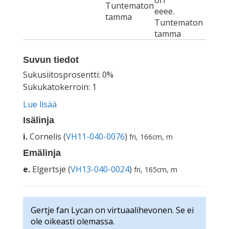
ori
Tuntematon
eeee.
tamma
Tuntematon
tamma
Suvun tiedot
Sukusiitosprosentti: 0%
Sukukatokerroin: 1
Lue lisää
Isälinja
i.
Cornelis (
VH11-040-0076
)
fri, 166cm, m
Emälinja
e.
Elgertsje (
VH13-040-0024
)
fri, 165cm, m
Gertje fan Lycan on virtuaalihevonen. Se ei
ole oikeasti olemassa.