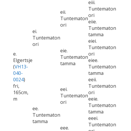
eiii.
Tuntematon
eii.
ori
Tuntematon
eiie.
ori
Tuntematon
ei.
tamma
Tuntematon
eiei.
ori
Tuntematon
eie.
e.
ori
Tuntematon
Elgertsje
eiee.
tamma
(
VH13-
Tuntematon
040-
tamma
0024
)
eeii.
fri,
Tuntematon
eei.
165cm,
ori
Tuntematon
m
eeie.
ori
Tuntematon
ee.
tamma
Tuntematon
eeei.
tamma
Tuntematon
eee.