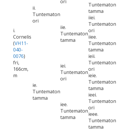
ori
Tuntematon
ii.
tamma
Tuntematon
iiei.
ori
Tuntematon
iie.
i.
ori
Tuntematon
Cornelis
iiee.
tamma
(
VH11-
Tuntematon
040-
tamma
0076
)
ieii.
fri,
Tuntematon
iei.
166cm,
ori
Tuntematon
m
ieie.
ori
Tuntematon
ie.
tamma
Tuntematon
ieei.
tamma
Tuntematon
iee.
ori
Tuntematon
ieee.
tamma
Tuntematon
tamma