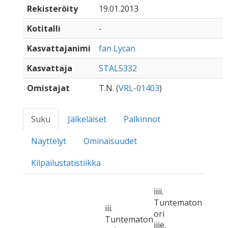
Rekisteröity
19.01.2013
Kotitalli
-
Kasvattajanimi
fan Lycan
Kasvattaja
STAL5332
Omistajat
T.N. (
VRL-01403
)
Suku
Jälkeläiset
Palkinnot
Näyttelyt
Ominaisuudet
Kilpailustatistiikka
iiii.
Tuntematon
iii.
ori
Tuntematon
iiie.