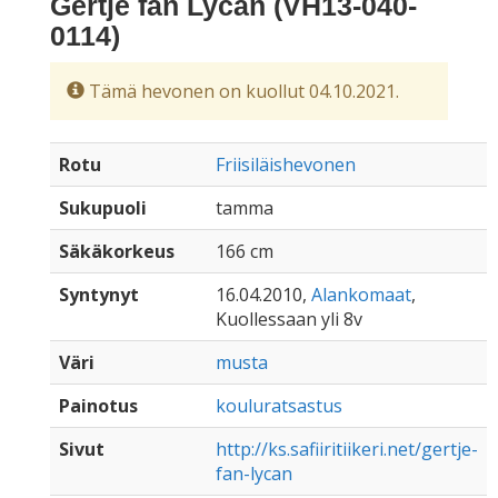
Gertje fan Lycan (VH13-040-
0114)
Tämä hevonen on kuollut 04.10.2021.
Rotu
Friisiläishevonen
Sukupuoli
tamma
Säkäkorkeus
166 cm
Syntynyt
16.04.2010,
Alankomaat
,
Kuollessaan yli 8v
Väri
musta
Painotus
kouluratsastus
Sivut
http://ks.safiiritiikeri.net/gertje-
fan-lycan