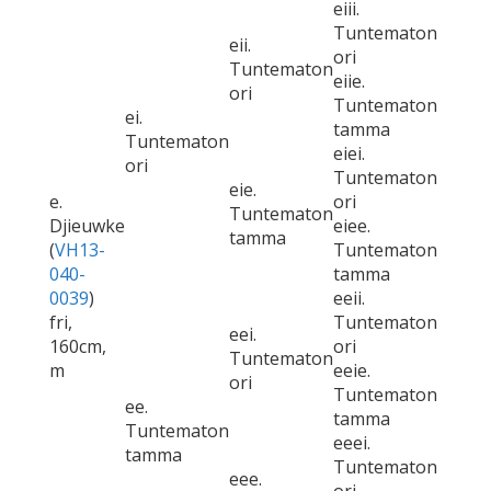
eiii.
Tuntematon
eii.
ori
Tuntematon
eiie.
ori
Tuntematon
ei.
tamma
Tuntematon
eiei.
ori
Tuntematon
eie.
e.
ori
Tuntematon
Djieuwke
eiee.
tamma
(
VH13-
Tuntematon
040-
tamma
0039
)
eeii.
fri,
Tuntematon
eei.
160cm,
ori
Tuntematon
m
eeie.
ori
Tuntematon
ee.
tamma
Tuntematon
eeei.
tamma
Tuntematon
eee.