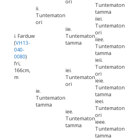
ori
Tuntematon
ii.
tamma
Tuntematon
iiei.
ori
Tuntematon
iie.
ori
i. Farduw
Tuntematon
iiee.
(
VH13-
tamma
Tuntematon
040-
tamma
0080
)
ieii.
fri,
Tuntematon
166cm,
iei.
ori
m
Tuntematon
ieie.
ori
Tuntematon
ie.
tamma
Tuntematon
ieei.
tamma
Tuntematon
iee.
ori
Tuntematon
ieee.
tamma
Tuntematon
tamma