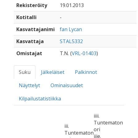
Rekisteröity
19.01.2013
Kotitalli
-
Kasvattajanimi
fan Lycan
Kasvattaja
STAL5332
Omistajat
T.N. (
VRL-01403
)
Suku
Jälkeläiset
Palkinnot
Näyttelyt
Ominaisuudet
Kilpailustatistiikka
iiii.
Tuntematon
iii.
ori
Tuntematon
iiie.