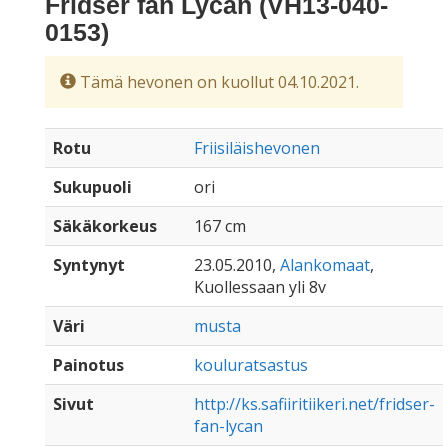
Fridser fan Lycan (VH13-040-
0153)
Tämä hevonen on kuollut 04.10.2021.
Rotu
Friisiläishevonen
Sukupuoli
ori
Säkäkorkeus
167 cm
Syntynyt
23.05.2010,
Alankomaat
,
Kuollessaan yli 8v
Väri
musta
Painotus
kouluratsastus
Sivut
http://ks.safiiritiikeri.net/fridser-
fan-lycan