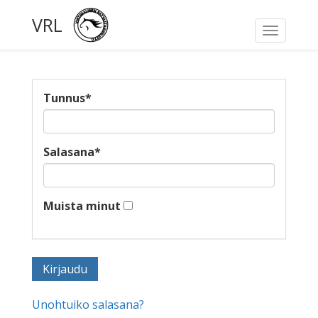
VRL
Toggle
navigati
Tunnus
*
Salasana
*
Muista minut
Unohtuiko salasana?