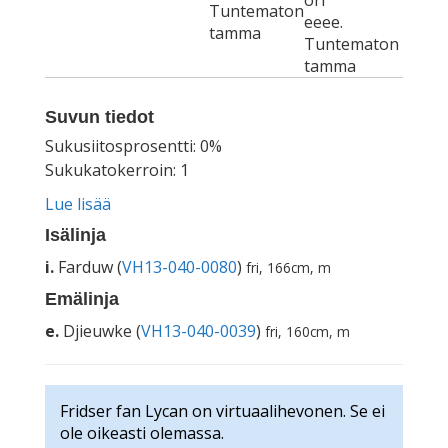
ori
Tuntematon
eeee.
tamma
Tuntematon
tamma
Suvun tiedot
Sukusiitosprosentti: 0%
Sukukatokerroin: 1
Lue lisää
Isälinja
i.
Farduw (
VH13-040-0080
)
fri, 166cm, m
Emälinja
e.
Djieuwke (
VH13-040-0039
)
fri, 160cm, m
Fridser fan Lycan on virtuaalihevonen. Se ei
ole oikeasti olemassa.