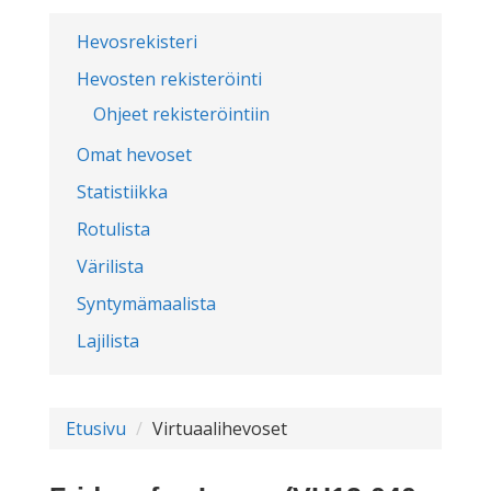
Hevosrekisteri
Hevosten rekisteröinti
Ohjeet rekisteröintiin
Omat hevoset
Statistiikka
Rotulista
Värilista
Syntymämaalista
Lajilista
Etusivu
Virtuaalihevoset