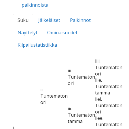
palkinnoista
Suku
Jälkeläiset
Palkinnot
Näyttelyt
Ominaisuudet
Kilpailustatistiikka
iiii.
Tuntematon
iii.
ori
Tuntematon
iiie.
ori
Tuntematon
ii.
tamma
Tuntematon
iiei.
ori
Tuntematon
iie.
ori
Tuntematon
iiee.
tamma
Tuntematon
i.