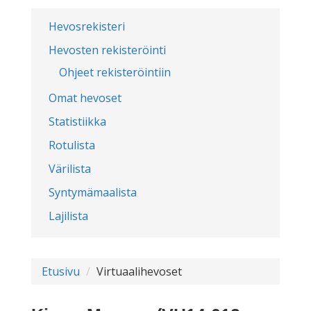
Hevosrekisteri
Hevosten rekisteröinti
Ohjeet rekisteröintiin
Omat hevoset
Statistiikka
Rotulista
Värilista
Syntymämaalista
Lajilista
Etusivu
Virtuaalihevoset