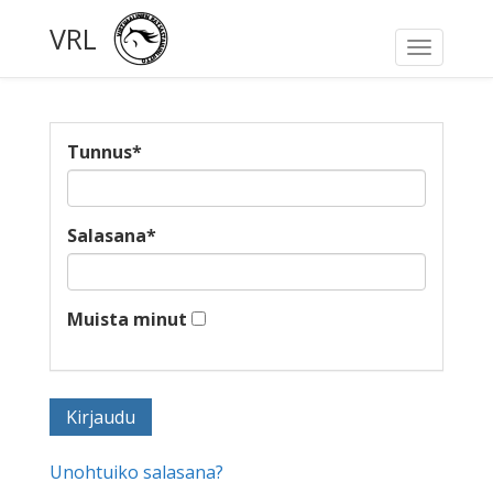
VRL
Toggle
navigati
Tunnus
*
Salasana
*
Muista minut
Unohtuiko salasana?