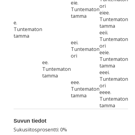
eie.
ori
Tuntematon
eiee.
tamma
Tuntematon
e.
tamma
Tuntematon
eeii.
tamma
Tuntematon
eei.
ori
Tuntematon
eeie.
ori
Tuntematon
ee.
tamma
Tuntematon
eeei.
tamma
Tuntematon
eee.
ori
Tuntematon
eeee.
tamma
Tuntematon
tamma
Suvun tiedot
Sukusiitosprosentti: 0%