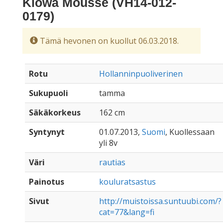
Kiowa Mousse (VH14-012-
0179)
Tämä hevonen on kuollut 06.03.2018.
Rotu
Hollanninpuoliverinen
Sukupuoli
tamma
Säkäkorkeus
162 cm
Syntynyt
01.07.2013,
Suomi
, Kuollessaan
yli 8v
Väri
rautias
Painotus
kouluratsastus
Sivut
http://muistoissa.suntuubi.com/?
cat=77&lang=fi