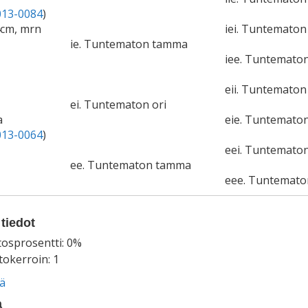
13-0084
)
4cm, mrn
iei. Tuntematon 
ie. Tuntematon tamma
iee. Tuntemato
eii. Tuntematon 
ei. Tuntematon ori
a
eie. Tuntemato
13-0064
)
eei. Tuntematon
ee. Tuntematon tamma
eee. Tuntemat
tiedot
tosprosentti: 0%
okerroin: 1
ää
a