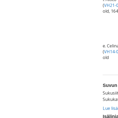
(
VH21-0
old, 16
e. Celin
(
VH14-0
old
Suvun 
Sukusii
Sukukat
Lue lis
Isälinj