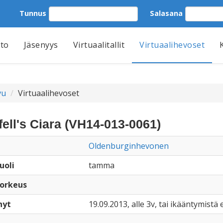
Tunnus
Salasana
tto
Jäsenyys
Virtuaalitallit
Virtuaalihevoset
vu
Virtuaalihevoset
fell's Ciara (VH14-013-0061)
Oldenburginhevonen
uoli
tamma
orkeus
nyt
19.09.2013, alle 3v, tai ikääntymistä e