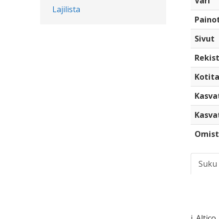
Väri
Lajilista
Paino
Sivut
Rekist
Kotita
Kasva
Kasva
Omist
Suku
i. Altico