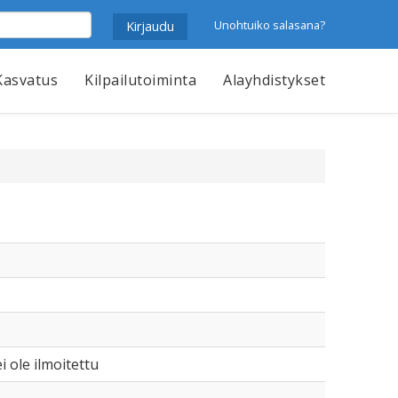
Unohtuiko salasana?
Kasvatus
Kilpailutoiminta
Alayhdistykset
i ole ilmoitettu