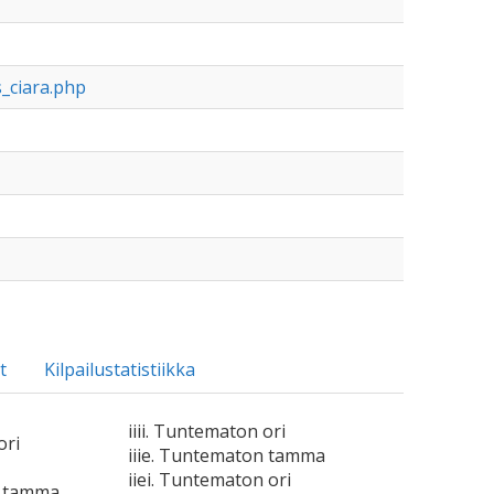
ls_ciara.php
t
Kilpailustatistiikka
iiii. Tuntematon ori
ori
iiie. Tuntematon tamma
iiei. Tuntematon ori
n tamma