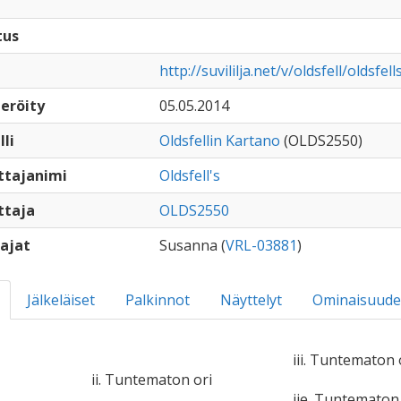
tus
http://suvililja.net/v/oldsfell/oldsfel
eröity
05.05.2014
lli
Oldsfellin Kartano
(OLDS2550)
ttajanimi
Oldsfell's
ttaja
OLDS2550
ajat
Susanna (
VRL-03881
)
Jälkeläiset
Palkinnot
Näyttelyt
Ominaisuude
iii. Tuntematon 
ii. Tuntematon ori
iie. Tuntemato