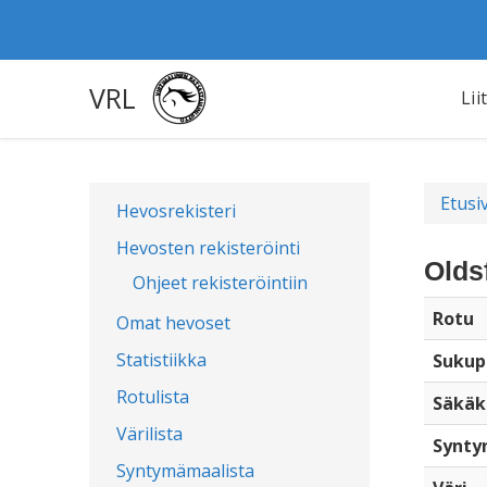
VRL
Lii
Etusi
Hevosrekisteri
Hevosten rekisteröinti
Olds
Ohjeet rekisteröintiin
Rotu
Omat hevoset
Statistiikka
Sukup
Rotulista
Säkäk
Värilista
Synty
Syntymämaalista