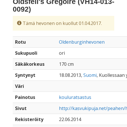
Oldsfell's Grégoire (VH14-013-
0092)
Tämä hevonen on kuollut 01.04.2017.
Rotu
Oldenburginhevonen
Sukupuoli
ori
Säkäkorkeus
170 cm
Syntynyt
18.08.2013,
Suomi
, Kuollessaan y
Väri
Painotus
kouluratsastus
Sivut
http://kasvukipuja.net/peahen/
Rekisteröity
22.06.2014