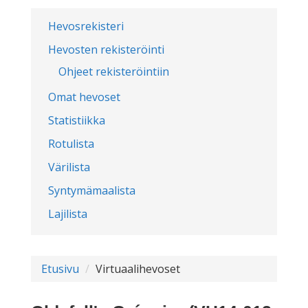
Hevosrekisteri
Hevosten rekisteröinti
Ohjeet rekisteröintiin
Omat hevoset
Statistiikka
Rotulista
Värilista
Syntymämaalista
Lajilista
Etusivu
Virtuaalihevoset