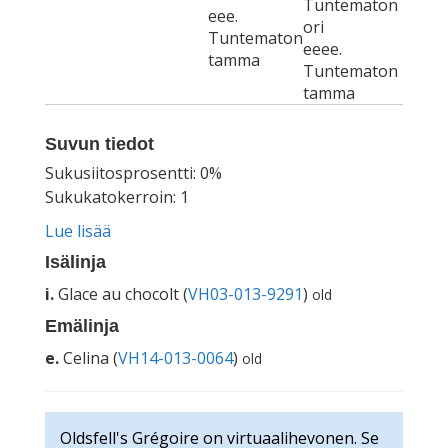
Tuntematon
eee.
ori
Tuntematon
eeee.
tamma
Tuntematon
tamma
Suvun tiedot
Sukusiitosprosentti: 0%
Sukukatokerroin: 1
Lue lisää
Isälinja
i.
Glace au chocolt (
VH03-013-9291
)
old
Emälinja
e.
Celina (
VH14-013-0064
)
old
Oldsfell's Grégoire on virtuaalihevonen. Se