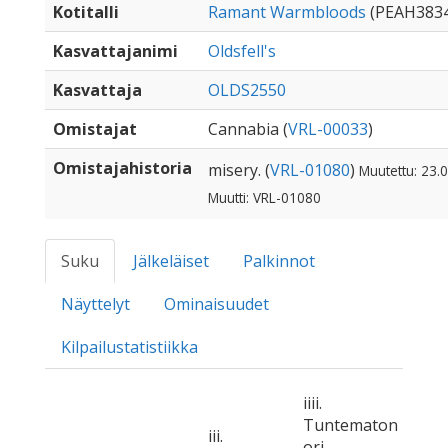
Kotitalli
Ramant Warmbloods
(PEAH3834
Kasvattajanimi
Oldsfell's
Kasvattaja
OLDS2550
Omistajat
Cannabia (
VRL-00033
)
Omistajahistoria
misery. (
VRL-01080
)
Muutettu: 23.
Muutti: VRL-01080
Suku
Jälkeläiset
Palkinnot
Näyttelyt
Ominaisuudet
Kilpailustatistiikka
iiii.
Tuntematon
iii.
ori