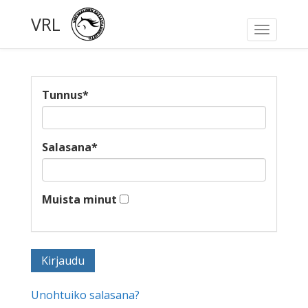
VRL
Toggle
navigati
Tunnus
*
Salasana
*
Muista minut
Unohtuiko salasana?