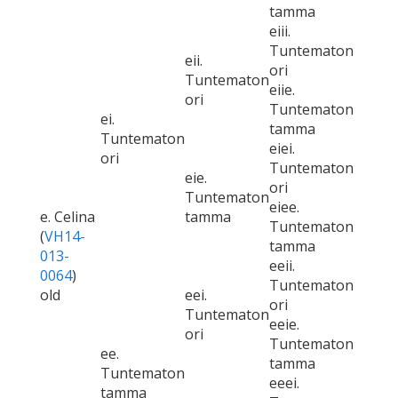
tamma
eiii.
Tuntematon
eii.
ori
Tuntematon
eiie.
ori
Tuntematon
ei.
tamma
Tuntematon
eiei.
ori
Tuntematon
eie.
ori
Tuntematon
eiee.
e. Celina
tamma
Tuntematon
(
VH14-
tamma
013-
eeii.
0064
)
Tuntematon
old
eei.
ori
Tuntematon
eeie.
ori
Tuntematon
ee.
tamma
Tuntematon
eeei.
tamma