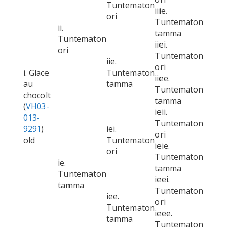
Tuntematon
iiie.
ori
Tuntematon
ii.
tamma
Tuntematon
iiei.
ori
Tuntematon
iie.
ori
i. Glace
Tuntematon
iiee.
au
tamma
Tuntematon
chocolt
tamma
(
VH03-
ieii.
013-
Tuntematon
9291
)
iei.
ori
old
Tuntematon
ieie.
ori
Tuntematon
ie.
tamma
Tuntematon
ieei.
tamma
Tuntematon
iee.
ori
Tuntematon
ieee.
tamma
Tuntematon