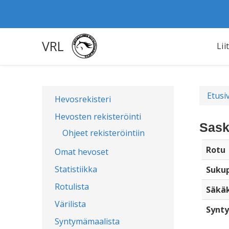
VRL
Lii
Etusi
Hevosrekisteri
Hevosten rekisteröinti
Sask
Ohjeet rekisteröintiin
Rotu
Omat hevoset
Statistiikka
Sukup
Rotulista
Säkä
Värilista
Synty
Syntymämaalista