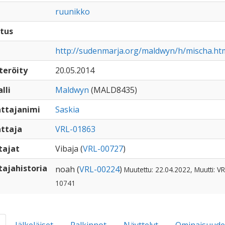
ruunikko
tus
http://sudenmarja.org/maldwyn/h/mischa.ht
teröity
20.05.2014
lli
Maldwyn
(MALD8435)
ttajanimi
Saskia
ttaja
VRL-01863
tajat
Vibaja (
VRL-00727
)
ajahistoria
noah (
VRL-00224
)
Muutettu: 22.04.2022, Muutti: VR
10741