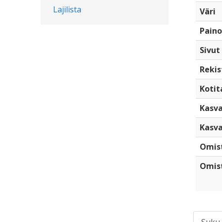
Lajilista
Väri
Paino
Sivut
Rekis
Kotita
Kasva
Kasva
Omis
Omist