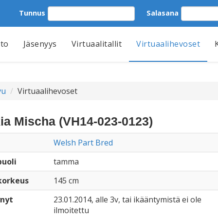
Tunnus
Salasana
tto
Jäsenyys
Virtuaalitallit
Virtuaalihevoset
vu
Virtuaalihevoset
ia Mischa (VH14-023-0123)
Welsh Part Bred
uoli
tamma
korkeus
145 cm
nyt
23.01.2014, alle 3v, tai ikääntymistä ei ole
ilmoitettu