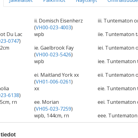
Jälkeläiset
Palkinnot
Näyttelyt
Ominaisuude
ii. Domisch Eisenherz
iii. Tuntematon o
(
VH00-023-4003
)
lot Du Lac
wpb
iie. Tuntematon
23-0747
)
42cm
ie. Gaelbrook Fay
iei. Tuntematon o
(
VH00-023-5426
)
wpb
iee. Tuntematon
ei. Maitland York xx
eii. Tuntematon o
(
VH01-006-0261
)
olia
xx
eie. Tuntematon
23-6138
)
5cm, rn
ee. Morian
eei. Tuntematon 
(
VH05-023-7259
)
wpb, 144cm, rn
eee. Tuntemato
tiedot