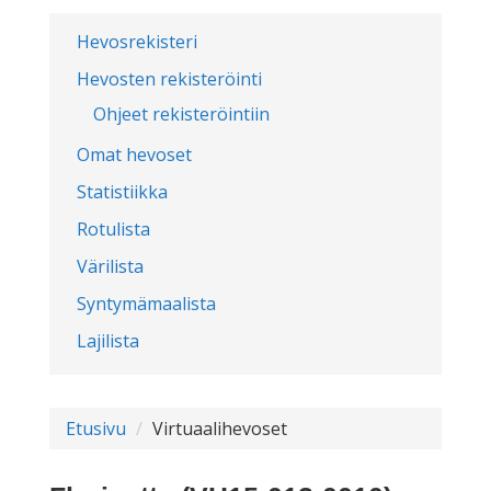
Hevosrekisteri
Hevosten rekisteröinti
Ohjeet rekisteröintiin
Omat hevoset
Statistiikka
Rotulista
Värilista
Syntymämaalista
Lajilista
Etusivu
Virtuaalihevoset