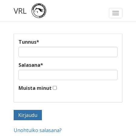
VRL
Toggle
navigati
Tunnus
*
Salasana
*
Muista minut
Unohtuiko salasana?