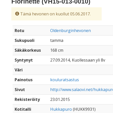
Florinette (VH15-013-0010)
Tämä hevonen on kuollut 05.06.2017.
Rotu
Oldenburginhevonen
Sukupuoli
tamma
Säkäkorkeus
168 cm
Syntynyt
27.09.2014, Kuollessaan yli 8v
Väri
Painotus
kouluratsastus
Sivut
http://www.salaovi.net/hukkapuro
Rekisteröity
23.01.2015
Kotitalli
Hukkapuro
(HUKK9931)