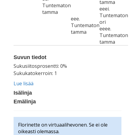
tamma
Tuntematon
eeei.
tamma
Tuntematon
eee.
ori
Tuntematon
eeee.
tamma
Tuntematon
tamma
Suvun tiedot
Sukusiitosprosentti: 0%
Sukukatokerroin: 1
Lue lisää
Isälinja
Emälinja
Florinette on virtuaalihevonen. Se ei ole
oikeasti olemassa.