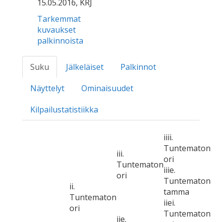
15.05.2016, KRJ
Tarkemmat
kuvaukset
palkinnoista
Suku
Jälkeläiset
Palkinnot
Näyttelyt
Ominaisuudet
Kilpailustatistiikka
iiii.
Tuntematon
iii.
ori
Tuntematon
iiie.
ori
Tuntematon
ii.
tamma
Tuntematon
iiei.
ori
Tuntematon
iie.