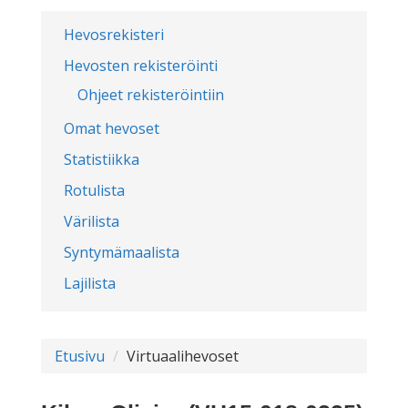
Hevosrekisteri
Hevosten rekisteröinti
Ohjeet rekisteröintiin
Omat hevoset
Statistiikka
Rotulista
Värilista
Syntymämaalista
Lajilista
Etusivu
Virtuaalihevoset