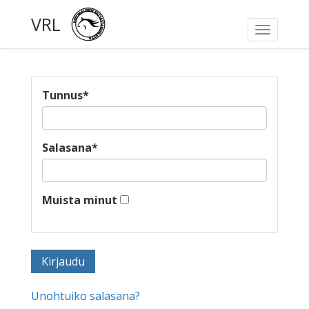
VRL
Toggle
navigati
Tunnus
*
Salasana
*
Muista minut
Unohtuiko salasana?