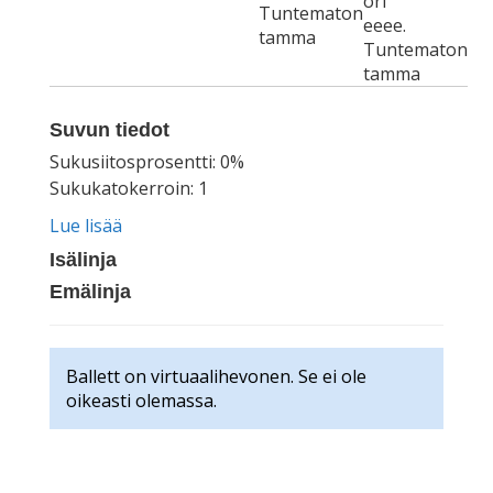
ori
Tuntematon
eeee.
tamma
Tuntematon
tamma
Suvun tiedot
Sukusiitosprosentti: 0%
Sukukatokerroin: 1
Lue lisää
Isälinja
Emälinja
Ballett on virtuaalihevonen. Se ei ole
oikeasti olemassa.