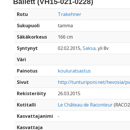
Ballett (VH15-021-0228)
Rotu
Trakehner
Sukupuoli
tamma
Säkäkorkeus
166 cm
Syntynyt
02.02.2015,
Saksa
, yli 8v
Väri
Painotus
kouluratsastus
Sivut
http://tunturiponi.net/hevosia/pv
Rekisteröity
26.03.2015
Kotitalli
Le Château de Raconteur
(RACO2
Kasvattajanimi
-
Kasvattaja