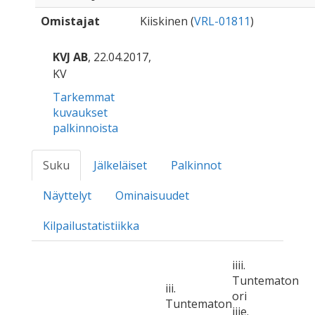
Omistajat
Kiiskinen (
VRL-01811
)
KVJ AB
, 22.04.2017,
KV
Tarkemmat
kuvaukset
palkinnoista
Suku
Jälkeläiset
Palkinnot
Näyttelyt
Ominaisuudet
Kilpailustatistiikka
iiii.
Tuntematon
iii.
ori
Tuntematon
iiie.