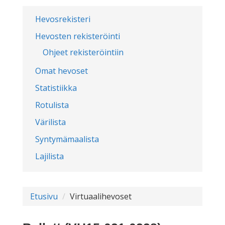
Hevosrekisteri
Hevosten rekisteröinti
Ohjeet rekisteröintiin
Omat hevoset
Statistiikka
Rotulista
Värilista
Syntymämaalista
Lajilista
Etusivu
Virtuaalihevoset