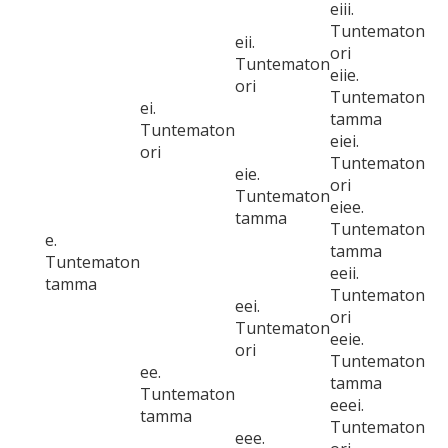
eiii.
Tuntematon
eii.
ori
Tuntematon
eiie.
ori
Tuntematon
ei.
tamma
Tuntematon
eiei.
ori
Tuntematon
eie.
ori
Tuntematon
eiee.
tamma
Tuntematon
e.
tamma
Tuntematon
eeii.
tamma
Tuntematon
eei.
ori
Tuntematon
eeie.
ori
Tuntematon
ee.
tamma
Tuntematon
eeei.
tamma
Tuntematon
eee.