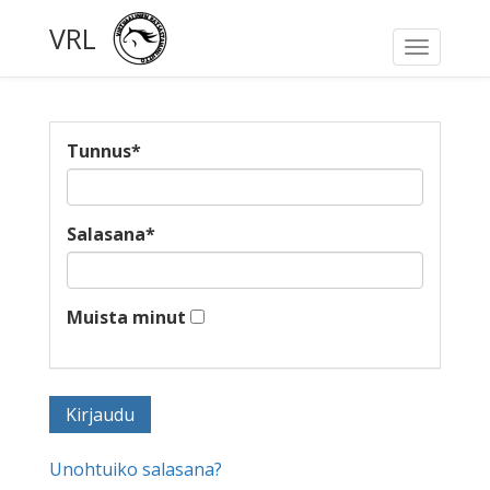
VRL
Toggle
navigati
Tunnus
*
Salasana
*
Muista minut
Unohtuiko salasana?