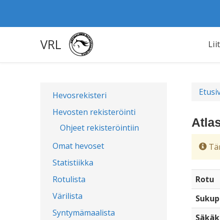
VRL
Lii
Etusi
Hevosrekisteri
Hevosten rekisteröinti
Atla
Ohjeet rekisteröintiin
Omat hevoset
Täm
Statistiikka
Rotulista
Rotu
Värilista
Sukup
Syntymämaalista
Säkäk