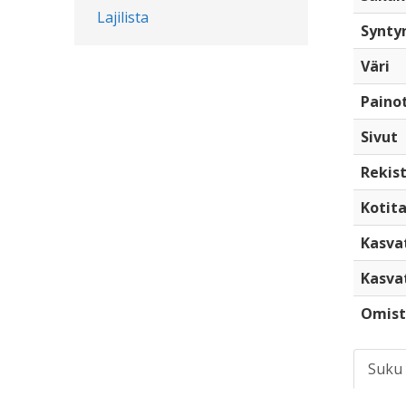
Lajilista
Synty
Väri
Paino
Sivut
Rekist
Kotita
Kasva
Kasva
Omist
Suku