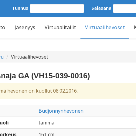
Tunnus
Salasana
tto
Jäsenyys
Virtuaalitallit
Virtuaalihevoset
vu
Virtuaalihevoset
snaja GA (VH15-039-0016)
ä hevonen on kuollut 08.02.2016.
Budjonnynhevonen
uoli
tamma
orkeus
161 cm