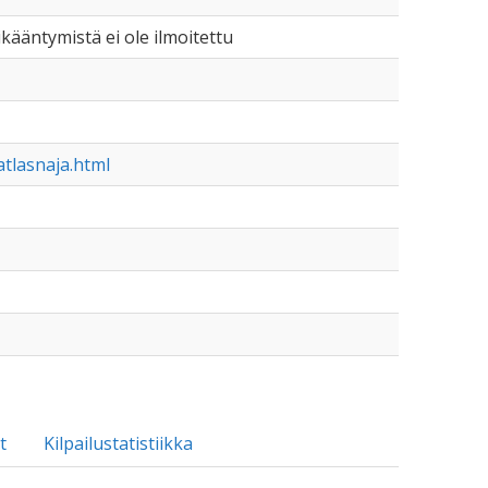
 ikääntymistä ei ole ilmoitettu
tlasnaja.html
t
Kilpailustatistiikka