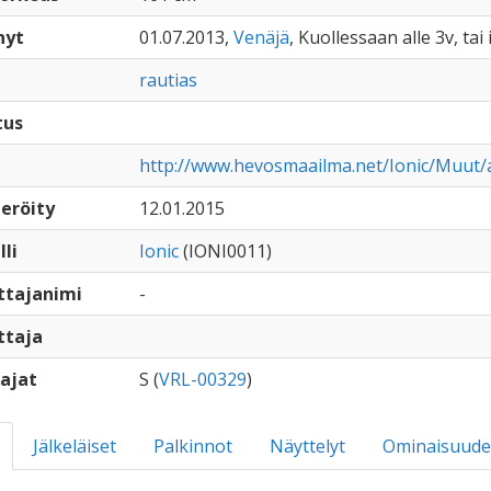
nyt
01.07.2013,
Venäjä
, Kuollessaan alle 3v, tai
rautias
tus
http://www.hevosmaailma.net/Ionic/Muut/a
eröity
12.01.2015
lli
Ionic
(IONI0011)
ttajanimi
-
ttaja
ajat
S (
VRL-00329
)
Jälkeläiset
Palkinnot
Näyttelyt
Ominaisuude