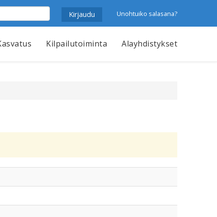
Unohtuiko salasana?
Kasvatus
Kilpailutoiminta
Alayhdistykset