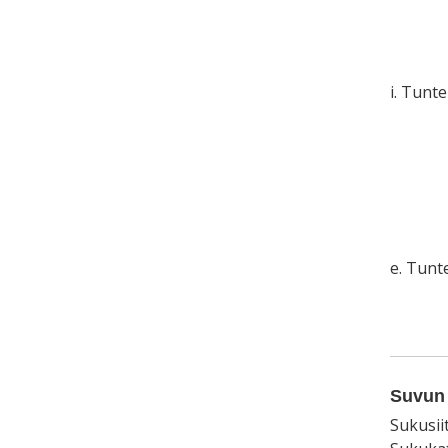
i. Tunt
e. Tun
Suvun 
Sukusii