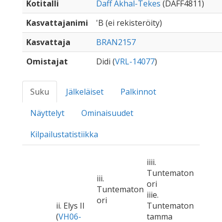
Kotitalli
Daff Akhal-Tekes
(DAFF4811)
Kasvattajanimi
'B (ei rekisteröity)
Kasvattaja
BRAN2157
Omistajat
Didi (
VRL-14077
)
Suku
Jälkeläiset
Palkinnot
Näyttelyt
Ominaisuudet
Kilpailustatistiikka
iiii.
Tuntematon
iii.
ori
Tuntematon
iiie.
ori
ii. Elys II
Tuntematon
(
VH06-
tamma