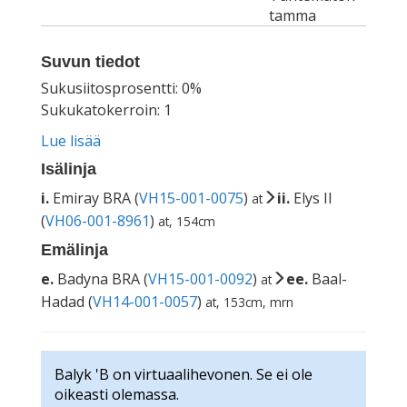
tamma
Suvun tiedot
Sukusiitosprosentti: 0%
Sukukatokerroin: 1
Lue lisää
Isälinja
i.
Emiray BRA (
VH15-001-0075
)
ii.
Elys II
at
(
VH06-001-8961
)
at, 154cm
Emälinja
e.
Badyna BRA (
VH15-001-0092
)
ee.
Baal-
at
Hadad (
VH14-001-0057
)
at, 153cm, mrn
Balyk 'B on virtuaalihevonen. Se ei ole
oikeasti olemassa.