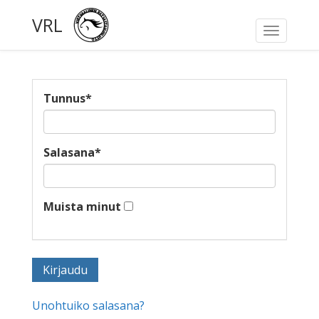
VRL
Toggle
navigati
Tunnus
*
Salasana
*
Muista minut
Unohtuiko salasana?