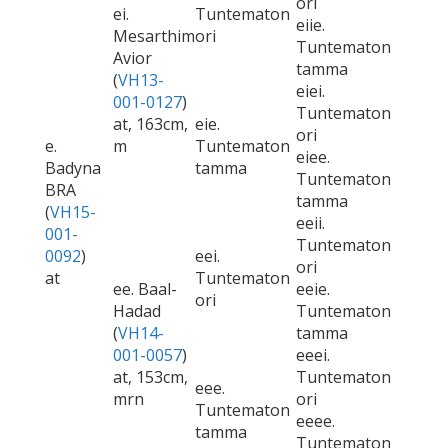
ori
ei.
Tuntematon
eiie.
Mesarthim
ori
Tuntematon
Avior
tamma
(
VH13-
eiei.
001-0127
)
Tuntematon
at, 163cm,
eie.
ori
e.
m
Tuntematon
eiee.
Badyna
tamma
Tuntematon
BRA
tamma
(
VH15-
eeii.
001-
Tuntematon
0092
)
eei.
ori
at
Tuntematon
ee. Baal-
eeie.
ori
Hadad
Tuntematon
(
VH14-
tamma
001-0057
)
eeei.
at, 153cm,
Tuntematon
eee.
mrn
ori
Tuntematon
eeee.
tamma
Tuntematon