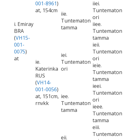
001-8961
)
iiei.
at, 154cm
Tuntematon
iie.
ori
Tuntematon
i. Emiray
iiee.
tamma
BRA
Tuntematon
(
VH15-
tamma
001-
ieii.
0075
)
Tuntematon
iei.
at
ori
ie.
Tuntematon
ieie.
Katerinka
ori
Tuntematon
RUS
tamma
(
VH14-
ieei.
001-0056
)
Tuntematon
at, 151cm,
iee.
ori
rnvkk
Tuntematon
ieee.
tamma
Tuntematon
tamma
eiii.
Tuntematon
eii.