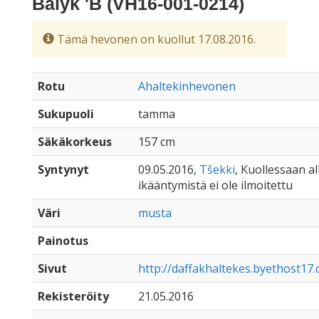
Balyk 'B (VH16-001-0214)
Tämä hevonen on kuollut 17.08.2016.
Rotu
Ahaltekinhevonen
Sukupuoli
tamma
Säkäkorkeus
157 cm
Syntynyt
09.05.2016,
Tšekki
, Kuollessaan all
ikääntymistä ei ole ilmoitettu
Väri
musta
Painotus
Sivut
http://daffakhaltekes.byethost17
Rekisteröity
21.05.2016