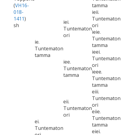
(
VH16-
tamma
018-
ieii.
1411
)
Tuntematon
iei.
sh
ori
Tuntematon
ieie.
ori
Tuntematon
ie.
tamma
Tuntematon
ieei.
tamma
Tuntematon
iee.
ori
Tuntematon
ieee.
tamma
Tuntematon
tamma
eiii.
Tuntematon
eii.
ori
Tuntematon
eiie.
ori
Tuntematon
ei.
tamma
Tuntematon
eiei.
ori