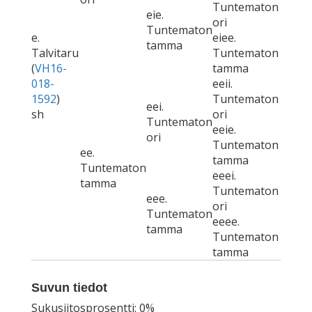
Tuntematon
eie.
ori
Tuntematon
e.
eiee.
tamma
Talvitaru
Tuntematon
(
VH16-
tamma
018-
eeii.
1592
)
Tuntematon
eei.
sh
ori
Tuntematon
eeie.
ori
Tuntematon
ee.
tamma
Tuntematon
eeei.
tamma
Tuntematon
eee.
ori
Tuntematon
eeee.
tamma
Tuntematon
tamma
Suvun tiedot
Sukusiitosprosentti: 0%