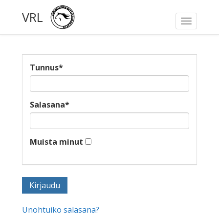
VRL
Toggle
navigati
Tunnus
*
Salasana
*
Muista minut
Unohtuiko salasana?