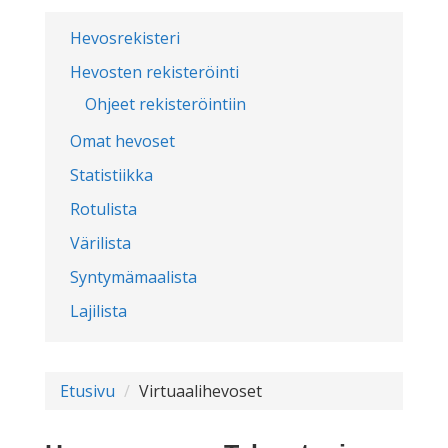
Hevosrekisteri
Hevosten rekisteröinti
Ohjeet rekisteröintiin
Omat hevoset
Statistiikka
Rotulista
Värilista
Syntymämaalista
Lajilista
Etusivu
Virtuaalihevoset