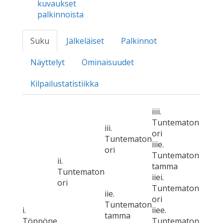
kuvaukset
palkinnoista
Suku
Jälkeläiset
Palkinnot
Näyttelyt
Ominaisuudet
Kilpailustatistiikka
iiii.
Tuntematon
iii.
ori
Tuntematon
iiie.
ori
Tuntematon
ii.
tamma
Tuntematon
iiei.
ori
Tuntematon
iie.
ori
Tuntematon
i.
iiee.
tamma
Töppöne
Tuntematon