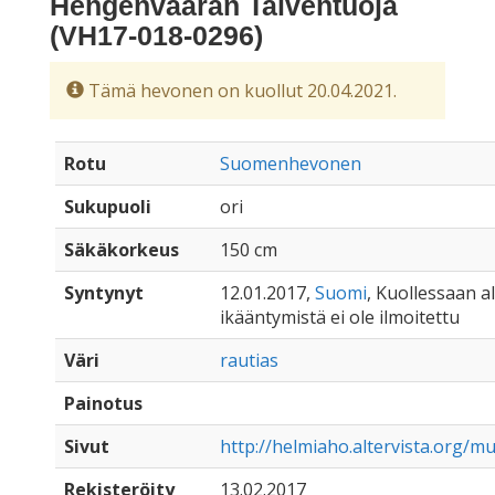
Hengenvaaran Talventuoja
(VH17-018-0296)
Tämä hevonen on kuollut 20.04.2021.
Rotu
Suomenhevonen
Sukupuoli
ori
Säkäkorkeus
150 cm
Syntynyt
12.01.2017,
Suomi
, Kuollessaan all
ikääntymistä ei ole ilmoitettu
Väri
rautias
Painotus
Sivut
http://helmiaho.altervista.org/mu
Rekisteröity
13.02.2017