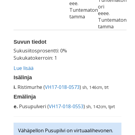
Tuntematon
eee.
ori
Tuntematon
eeee.
tamma
Tuntematon
tamma
Suvun tiedot
Sukusiitosprosentti: 0%
Sukukatokerroin: 1
Lue lisää
Isälinja
i.
Ristimurhe (
VH17-018-0573
)
sh, 146cm, trt
Emälinja
e.
Pusupulveri (
VH17-018-0553
)
sh, 142cm, tprt
Vähäpellon Pusupilvi on virtuaalihevonen.