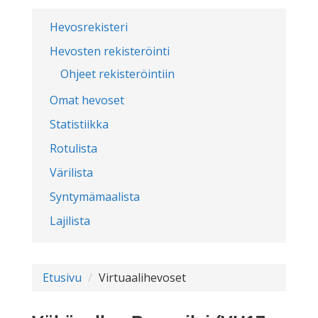
Hevosrekisteri
Hevosten rekisteröinti
Ohjeet rekisteröintiin
Omat hevoset
Statistiikka
Rotulista
Värilista
Syntymämaalista
Lajilista
Etusivu
Virtuaalihevoset