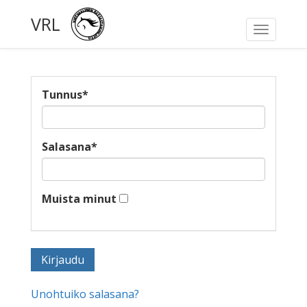
VRL
Toggle
navigati
Tunnus
*
Salasana
*
Muista minut
Unohtuiko salasana?