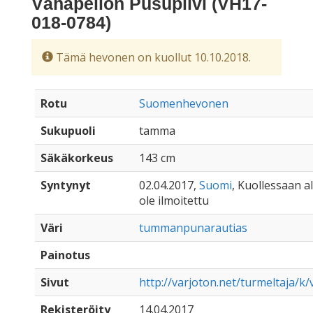
Vähäpellon Pusupilvi (VH17-
018-0784)
Tämä hevonen on kuollut 10.10.2018.
Rotu
Suomenhevonen
Sukupuoli
tamma
Säkäkorkeus
143 cm
Syntynyt
02.04.2017,
Suomi
, Kuollessaan al
ole ilmoitettu
Väri
tummanpunarautias
Painotus
Sivut
http://varjoton.net/turmeltaja/k
Rekisteröity
14.04.2017