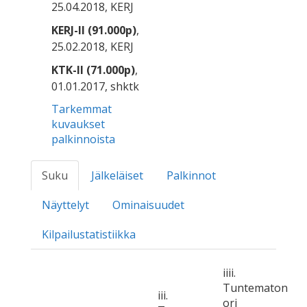
25.04.2018, KERJ
KERJ-II (91.000p)
,
25.02.2018, KERJ
KTK-II (71.000p)
,
01.01.2017, shktk
Tarkemmat
kuvaukset
palkinnoista
Suku
Jälkeläiset
Palkinnot
Näyttelyt
Ominaisuudet
Kilpailustatistiikka
iiii.
Tuntematon
iii.
ori