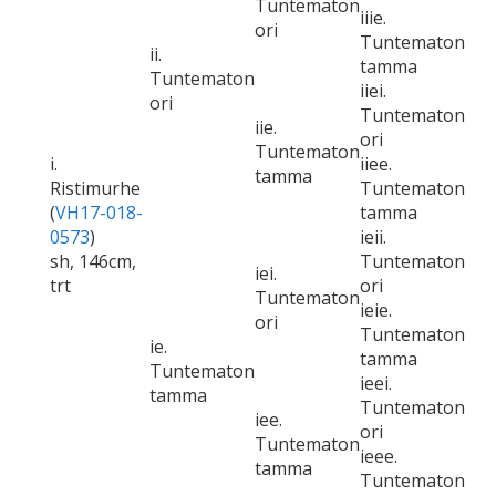
Tuntematon
iiie.
ori
Tuntematon
ii.
tamma
Tuntematon
iiei.
ori
Tuntematon
iie.
ori
Tuntematon
i.
iiee.
tamma
Ristimurhe
Tuntematon
(
VH17-018-
tamma
0573
)
ieii.
sh, 146cm,
Tuntematon
iei.
trt
ori
Tuntematon
ieie.
ori
Tuntematon
ie.
tamma
Tuntematon
ieei.
tamma
Tuntematon
iee.
ori
Tuntematon
ieee.
tamma
Tuntematon