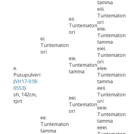
tamma
eiii.
Tuntematon
eii.
ori
Tuntematon
eiie.
ori
Tuntematon
ei.
tamma
Tuntematon
eiei.
ori
Tuntematon
eie.
ori
Tuntematon
e.
eiee.
tamma
Pusupulveri
Tuntematon
(
VH17-018-
tamma
0553
)
eeii.
sh, 142cm,
Tuntematon
eei.
tprt
ori
Tuntematon
eeie.
ori
Tuntematon
ee.
tamma
Tuntematon
eeei.
tamma