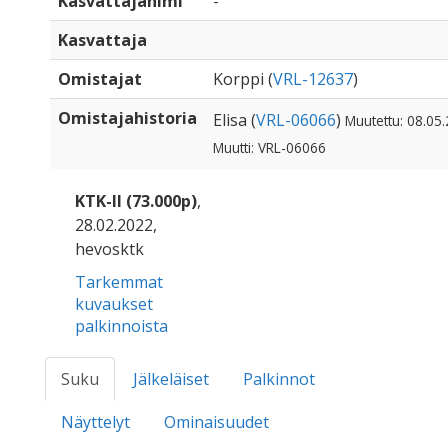
Kasvattajanimi
-
Kasvattaja
Omistajat
Korppi (
VRL-12637
)
Omistajahistoria
Elisa (
VRL-06066
)
Muutettu: 08.05
Muutti: VRL-06066
KTK-II (73.000p)
,
28.02.2022,
hevosktk
Tarkemmat
kuvaukset
palkinnoista
Suku
Jälkeläiset
Palkinnot
Näyttelyt
Ominaisuudet