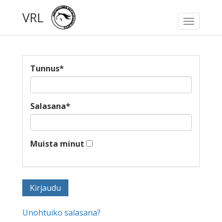
VRL
Toggle
navigati
Tunnus
*
Salasana
*
Muista minut
Unohtuiko salasana?