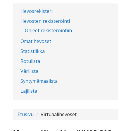
Hevosrekisteri
Hevosten rekisteröinti
Ohjeet rekisteröintiin
Omat hevoset
Statistiikka
Rotulista
Värilista
Syntymämaalista
Lajilista
Etusivu
Virtuaalihevoset