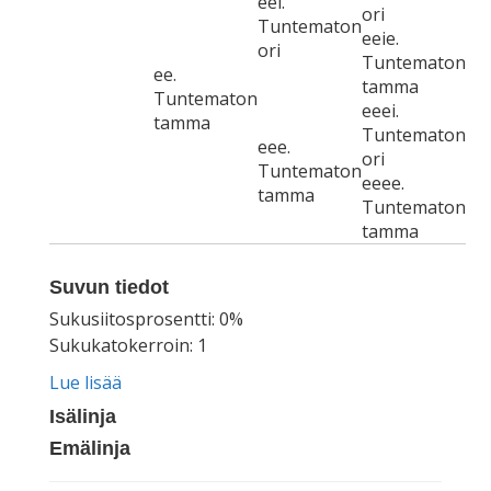
eei.
ori
Tuntematon
eeie.
ori
Tuntematon
ee.
tamma
Tuntematon
eeei.
tamma
Tuntematon
eee.
ori
Tuntematon
eeee.
tamma
Tuntematon
tamma
Suvun tiedot
Sukusiitosprosentti: 0%
Sukukatokerroin: 1
Lue lisää
Isälinja
Emälinja