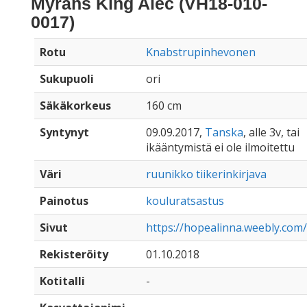
Myrans King Alec (VH18-010-
0017)
Rotu
Knabstrupinhevonen
Sukupuoli
ori
Säkäkorkeus
160 cm
Syntynyt
09.09.2017,
Tanska
, alle 3v, tai
ikääntymistä ei ole ilmoitettu
Väri
ruunikko tiikerinkirjava
Painotus
kouluratsastus
Sivut
https://hopealinna.weebly.com/
Rekisteröity
01.10.2018
Kotitalli
-