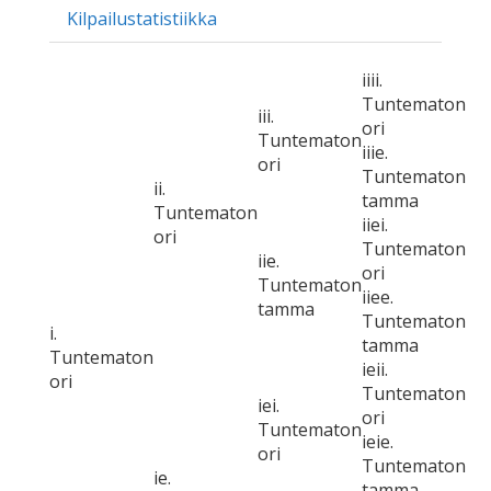
Kilpailustatistiikka
iiii.
Tuntematon
iii.
ori
Tuntematon
iiie.
ori
Tuntematon
ii.
tamma
Tuntematon
iiei.
ori
Tuntematon
iie.
ori
Tuntematon
iiee.
tamma
Tuntematon
i.
tamma
Tuntematon
ieii.
ori
Tuntematon
iei.
ori
Tuntematon
ieie.
ori
Tuntematon
ie.
tamma