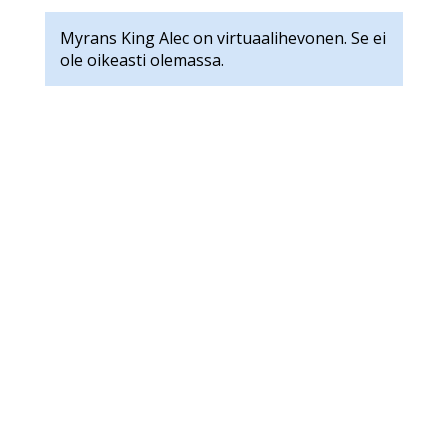
Myrans King Alec on virtuaalihevonen. Se ei
ole oikeasti olemassa.