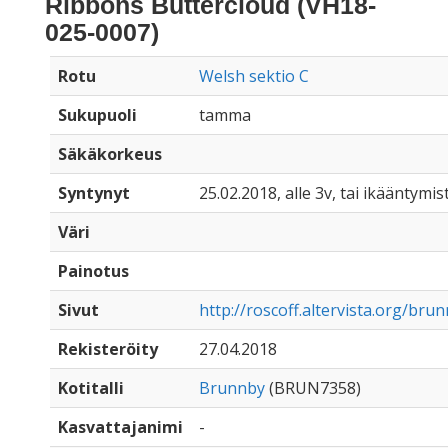
Ribbons Buttercloud (VH18-
025-0007)
Rotu
Welsh sektio C
Sukupuoli
tamma
Säkäkorkeus
Syntynyt
25.02.2018, alle 3v, tai ikääntymis
Väri
Painotus
Sivut
http://roscoff.altervista.org/br
Rekisteröity
27.04.2018
Kotitalli
Brunnby
(BRUN7358)
Kasvattajanimi
-