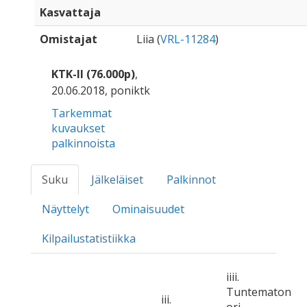
Kasvattaja
Omistajat
Liia (
VRL-11284
)
KTK-II (76.000p)
,
20.06.2018, poniktk
Tarkemmat
kuvaukset
palkinnoista
Suku
Jälkeläiset
Palkinnot
Näyttelyt
Ominaisuudet
Kilpailustatistiikka
iiii.
Tuntematon
iii.