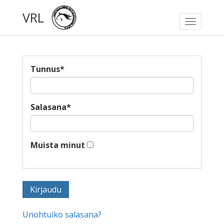
VRL
Toggle
navigati
Tunnus
*
Salasana
*
Muista minut
Unohtuiko salasana?