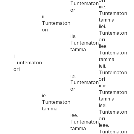
ori
Tuntematon
iiie.
ori
Tuntematon
ii.
tamma
Tuntematon
iiei.
ori
Tuntematon
iie.
ori
Tuntematon
iiee.
tamma
Tuntematon
i.
tamma
Tuntematon
ieii.
ori
Tuntematon
iei.
ori
Tuntematon
ieie.
ori
Tuntematon
ie.
tamma
Tuntematon
ieei.
tamma
Tuntematon
iee.
ori
Tuntematon
ieee.
tamma
Tuntematon