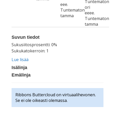
Tuntematon
eee.
ori
Tuntematon
eeee.
tamma
Tuntematon
tamma
Suvun tiedot
Sukusiitosprosentti: 0%
Sukukatokerroin: 1
Lue lisää
Isälinja
Emälinja
Ribbons Buttercloud on virtuaalihevonen.
Se ei ole oikeasti olemassa.