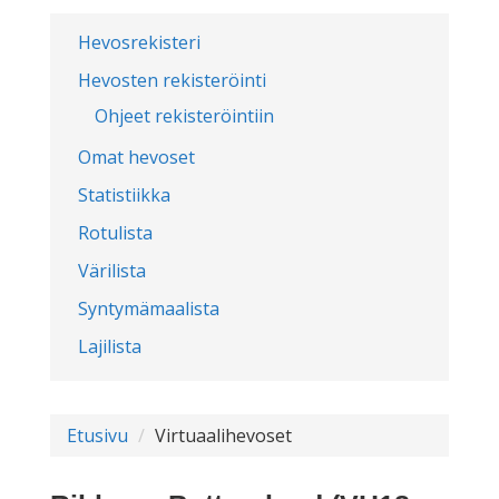
Hevosrekisteri
Hevosten rekisteröinti
Ohjeet rekisteröintiin
Omat hevoset
Statistiikka
Rotulista
Värilista
Syntymämaalista
Lajilista
Etusivu
Virtuaalihevoset