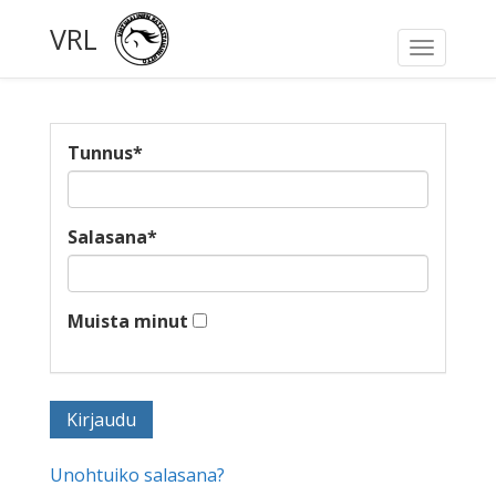
VRL
Toggle
navigati
Tunnus
*
Salasana
*
Muista minut
Unohtuiko salasana?