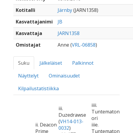
Kotitalli
Järnby
(JARN1358)
Kasvattajanimi
JB
Kasvattaja
JARN1358
Omistajat
Anne (
VRL-06858
)
Suku
Jälkeläiset
Palkinnot
Näyttelyt
Ominaisuudet
Kilpailustatistiikka
iiii.
iii.
Tuntematon
Duzedrawse
ori
(
VH14-013-
ii. Deacon
iiie.
0032
)
Prime
Tuntematon