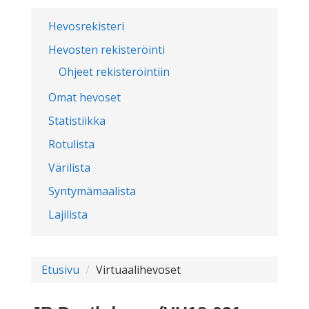
Hevosrekisteri
Hevosten rekisteröinti
Ohjeet rekisteröintiin
Omat hevoset
Statistiikka
Rotulista
Värilista
Syntymämaalista
Lajilista
Etusivu
Virtuaalihevoset