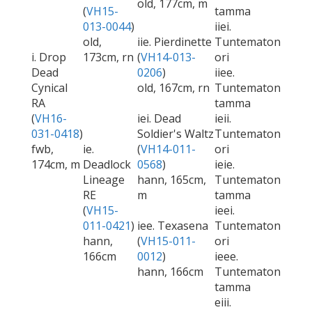
old, 177cm, m
(
VH15-
tamma
013-0044
)
iiei.
old,
iie. Pierdinette
Tuntematon
i. Drop
173cm, rn
(
VH14-013-
ori
Dead
0206
)
iiee.
Cynical
old, 167cm, rn
Tuntematon
RA
tamma
(
VH16-
iei. Dead
ieii.
031-0418
)
Soldier's Waltz
Tuntematon
fwb,
ie.
(
VH14-011-
ori
174cm, m
Deadlock
0568
)
ieie.
Lineage
hann, 165cm,
Tuntematon
RE
m
tamma
(
VH15-
ieei.
011-0421
)
iee. Texasena
Tuntematon
hann,
(
VH15-011-
ori
166cm
0012
)
ieee.
hann, 166cm
Tuntematon
tamma
eiii.