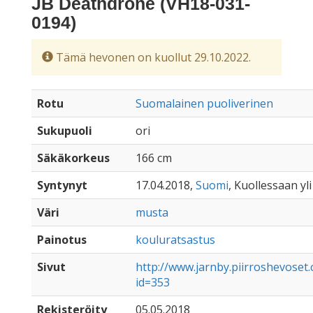
JB Deathdrone (VH18-031-
0194)
Tämä hevonen on kuollut 29.10.2022.
Rotu
Suomalainen puoliverinen
Sukupuoli
ori
Säkäkorkeus
166 cm
Syntynyt
17.04.2018,
Suomi
, Kuollessaan yli
Väri
musta
Painotus
kouluratsastus
Sivut
http://www.jarnby.piirroshevose
id=353
Rekisteröity
05.05.2018