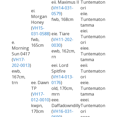
eii. Maximus II
Tuntematon
(
VH14-031-
ori
ei.
0579
)
eiie.
Morgan
fwb, 168cm
Tuntematon
Honey
tamma
(
VH15-
eiei.
031-0588
)
eie. Tiare
Tuntematon
fwb,
(
VH11-202-
e.
ori
165cm
0030
)
Morning
eiee.
ewb, 162cm,
Sun 0417
Tuntematon
rn
(
VH17-
tamma
202-0013
)
eei. Lord
eeii.
ewb,
Spitfire
Tuntematon
167cm,
(
VH14-013-
ori
trn
ee. Dawn
0176
)
eeie.
TP
old, 170cm,
Tuntematon
(
VH17-
mrn
tamma
012-0010
)
eee.
eeei.
kwpn,
Daffadowndilly
Tuntematon
170cm
(
VH16-031-
ori