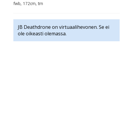
fwb, 172cm, trn
JB Deathdrone on virtuaalihevonen. Se ei
ole oikeasti olemassa.