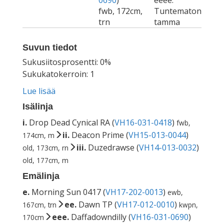
0690
)
eeee.
fwb, 172cm,
Tuntematon
trn
tamma
Suvun tiedot
Sukusiitosprosentti: 0%
Sukukatokerroin: 1
Lue lisää
Isälinja
i.
Drop Dead Cynical RA (
VH16-031-0418
)
fwb,
ii.
Deacon Prime (
VH15-013-0044
)
174cm, m
iii.
Duzedrawse (
VH14-013-0032
)
old, 173cm, rn
old, 177cm, m
Emälinja
e.
Morning Sun 0417 (
VH17-202-0013
)
ewb,
ee.
Dawn TP (
VH17-012-0010
)
167cm, trn
kwpn,
eee.
Daffadowndilly (
VH16-031-0690
)
170cm