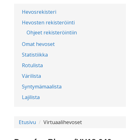
Hevosrekisteri
Hevosten rekisteröinti
Ohjeet rekisteröintiin
Omat hevoset
Statistiikka
Rotulista
Värilista
Syntymämaalista
Lajilista
Etusivu
Virtuaalihevoset