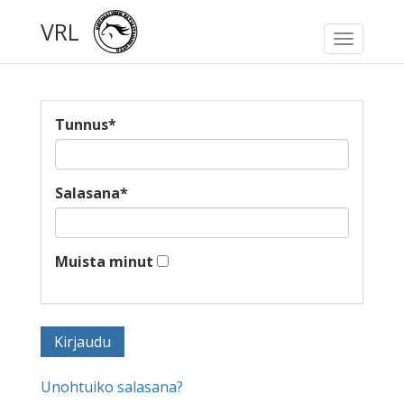
VRL
Toggle
navigati
Tunnus
*
Salasana
*
Muista minut
Unohtuiko salasana?