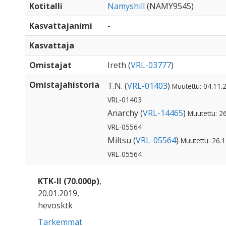
Kotitalli
Namyshill
(NAMY9545)
Kasvattajanimi
-
Kasvattaja
Omistajat
Ireth (
VRL-03777
)
Omistajahistoria
T.N. (
VRL-01403
)
Muutettu: 04.11.2
VRL-01403
Anarchy (
VRL-14465
)
Muutettu: 26
VRL-05564
Miltsu (
VRL-05564
)
Muutettu: 26.1
VRL-05564
KTK-II (70.000p)
,
20.01.2019,
hevosktk
Tarkemmat