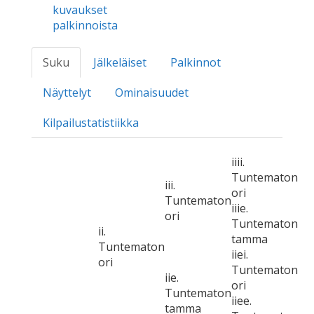
kuvaukset
palkinnoista
Suku
Jälkeläiset
Palkinnot
Näyttelyt
Ominaisuudet
Kilpailustatistiikka
iiii.
Tuntematon
iii.
ori
Tuntematon
iiie.
ori
Tuntematon
ii.
tamma
Tuntematon
iiei.
ori
Tuntematon
iie.
ori
Tuntematon
iiee.
tamma