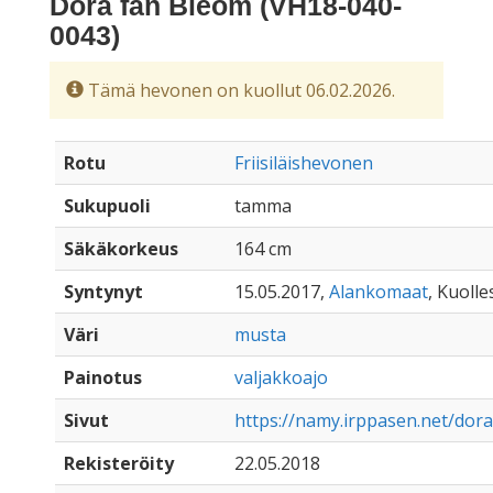
Dora fan Bleom (VH18-040-
0043)
Tämä hevonen on kuollut 06.02.2026.
Rotu
Friisiläishevonen
Sukupuoli
tamma
Säkäkorkeus
164 cm
Syntynyt
15.05.2017,
Alankomaat
, Kuolle
Väri
musta
Painotus
valjakkoajo
Sivut
https://namy.irppasen.net/dor
Rekisteröity
22.05.2018