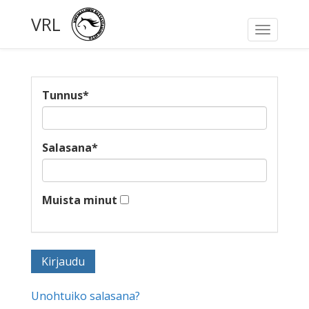
VRL
Toggle
navigati
Tunnus
*
Salasana
*
Muista minut
Unohtuiko salasana?