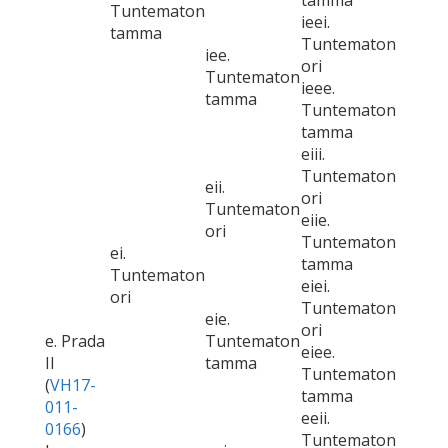
tamma
Tuntematon
ieei.
tamma
Tuntematon
iee.
ori
Tuntematon
ieee.
tamma
Tuntematon
tamma
eiii.
Tuntematon
eii.
ori
Tuntematon
eiie.
ori
Tuntematon
ei.
tamma
Tuntematon
eiei.
ori
Tuntematon
eie.
ori
e. Prada
Tuntematon
eiee.
II
tamma
Tuntematon
(
VH17-
tamma
011-
eeii.
0166
)
Tuntematon