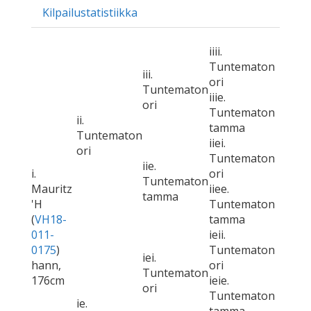
Kilpailustatistiikka
iiii.
Tuntematon
iii.
ori
Tuntematon
iiie.
ori
Tuntematon
ii.
tamma
Tuntematon
iiei.
ori
Tuntematon
iie.
i.
ori
Tuntematon
Mauritz
iiee.
tamma
'H
Tuntematon
(
VH18-
tamma
011-
ieii.
0175
)
Tuntematon
iei.
hann,
ori
Tuntematon
176cm
ieie.
ori
Tuntematon
ie.