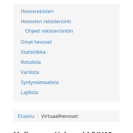
Hevosrekisteri
Hevosten rekisteröinti
Ohjeet rekisteröintiin
Omat hevoset
Statistiikka
Rotulista
Värilista
Syntymämaalista
Lajilista
Etusivu
Virtuaalihevoset