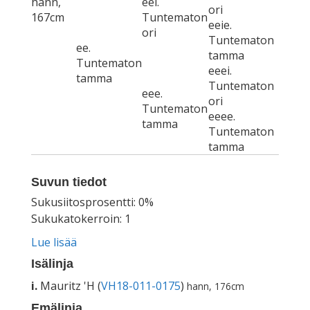
hann,
eei.
ori
167cm
Tuntematon
eeie.
ori
Tuntematon
ee.
tamma
Tuntematon
eeei.
tamma
Tuntematon
eee.
ori
Tuntematon
eeee.
tamma
Tuntematon
tamma
Suvun tiedot
Sukusiitosprosentti: 0%
Sukukatokerroin: 1
Lue lisää
Isälinja
i.
Mauritz 'H (
VH18-011-0175
)
hann, 176cm
Emälinja