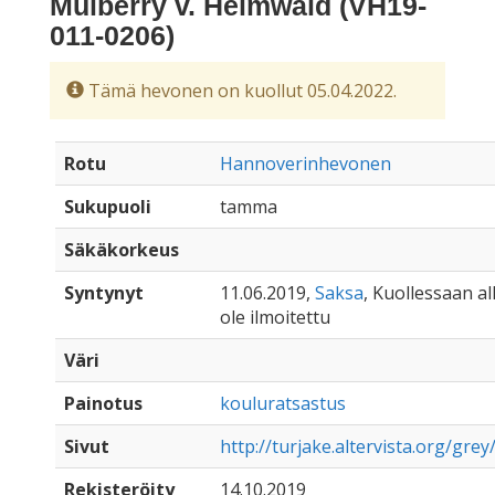
Mulberry v. Helmwald (VH19-
011-0206)
Tämä hevonen on kuollut 05.04.2022.
Rotu
Hannoverinhevonen
Sukupuoli
tamma
Säkäkorkeus
Syntynyt
11.06.2019,
Saksa
, Kuollessaan all
ole ilmoitettu
Väri
Painotus
kouluratsastus
Sivut
http://turjake.altervista.org/gr
Rekisteröity
14.10.2019