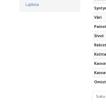
Lajilista
Synty
Väri
Paino
Sivut
Rekist
Kotita
Kasva
Kasva
Omist
Suku