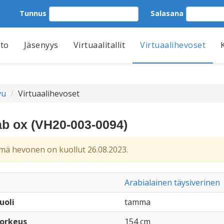
Tunnus
Salasana
tto
Jäsenyys
Virtuaalitallit
Virtuaalihevoset
vu
Virtuaalihevoset
b ox (VH20-003-0094)
ä hevonen on kuollut 26.08.2023.
Arabialainen täysiverinen
uoli
tamma
orkeus
154 cm