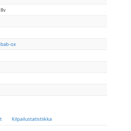
 8v
ubab-ox
t
Kilpailustatistiikka