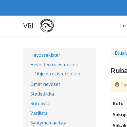
VRL
Lii
Etusi
Hevosrekisteri
Hevosten rekisteröinti
Ruba
Ohjeet rekisteröintiin
Omat hevoset
Täm
Statistiikka
Rotulista
Rotu
Värilista
Sukup
Syntymämaalista
Säkäk