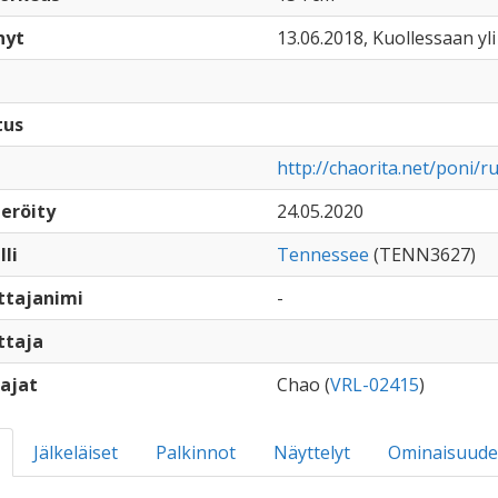
nyt
13.06.2018, Kuollessaan yli
tus
http://chaorita.net/poni/r
eröity
24.05.2020
lli
Tennessee
(TENN3627)
ttajanimi
-
ttaja
ajat
Chao (
VRL-02415
)
Jälkeläiset
Palkinnot
Näyttelyt
Ominaisuude