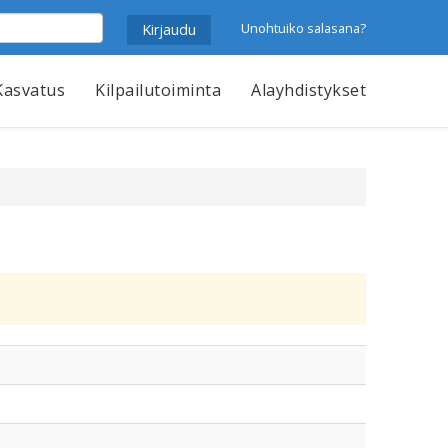
Unohtuiko salasana?
Kasvatus
Kilpailutoiminta
Alayhdistykset