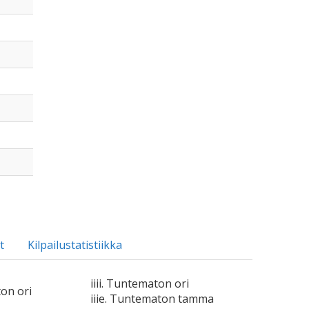
t
Kilpailustatistiikka
iiii. Tuntematon ori
ton ori
iiie. Tuntematon tamma