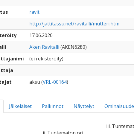
tus
ravit
http://jattitassu.net/ravitalli/mutteri.htm
teröity
17.06.2020
lli
Aken Ravitalli
(AKEN6280)
ttajanimi
(ei rekisteröity)
ttaja
tajat
aksu (
VRL-00164
)
Jälkeläiset
Palkinnot
Näyttelyt
Ominaisuude
iii. Tuntema
ii. Tuntematon ori