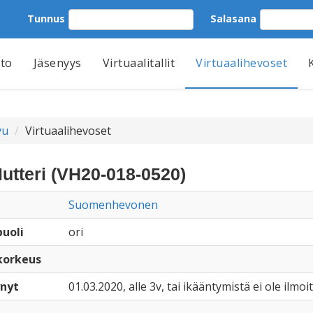
Tunnus
Salasana
tto
Jäsenyys
Virtuaalitallit
Virtuaalihevoset
vu
Virtuaalihevoset
utteri (VH20-018-0520)
Suomenhevonen
uoli
ori
korkeus
nyt
01.03.2020, alle 3v, tai ikääntymistä ei ole ilmoi