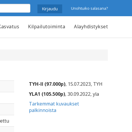
Unohtuiko salasana?
Kasvatus
Kilpailutoiminta
Alayhdistykset
TYH-II (97.000p)
, 15.07.2023, TYH
YLA1 (105.500p)
, 30.09.2022, yla
Tarkemmat kuvaukset
palkinnoista
tettu