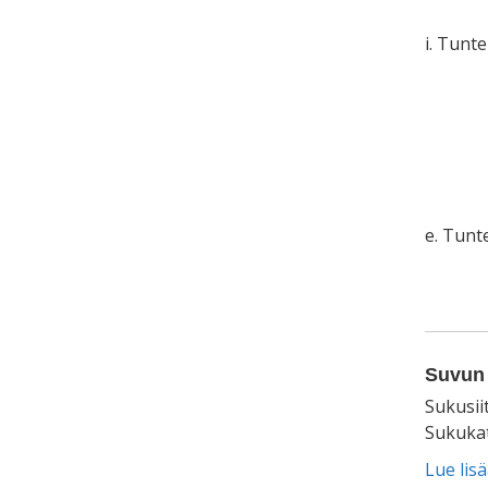
i. Tunt
e. Tun
Suvun 
Sukusii
Sukukat
Lue lis