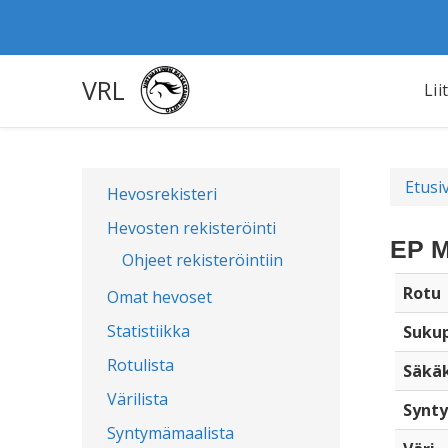
VRL
Lii
Etusi
Hevosrekisteri
Hevosten rekisteröinti
EP M
Ohjeet rekisteröintiin
Rotu
Omat hevoset
Statistiikka
Sukup
Rotulista
Säkä
Värilista
Synty
Syntymämaalista