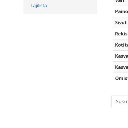
Väri
Lajilista
Paino
Sivut
Rekis
Kotita
Kasva
Kasva
Omis
Suku