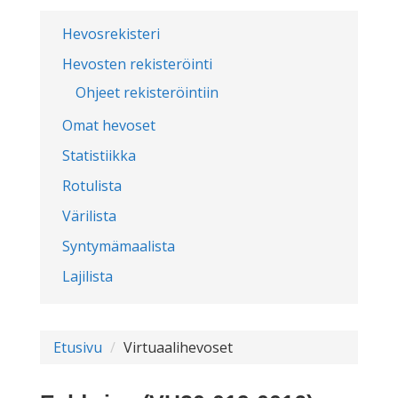
Hevosrekisteri
Hevosten rekisteröinti
Ohjeet rekisteröintiin
Omat hevoset
Statistiikka
Rotulista
Värilista
Syntymämaalista
Lajilista
Etusivu
Virtuaalihevoset