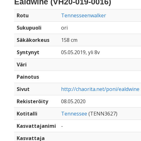
Ealdwine (VH20-019-0016)
Rotu
Tennesseenwalker
Sukupuoli
ori
Säkäkorkeus
158 cm
Syntynyt
05.05.2019, yli 8v
Väri
Painotus
Sivut
http://chaorita.net/poni/ealdwine
Rekisteröity
08.05.2020
Kotitalli
Tennessee
(TENN3627)
Kasvattajanimi
-
Kasvattaja