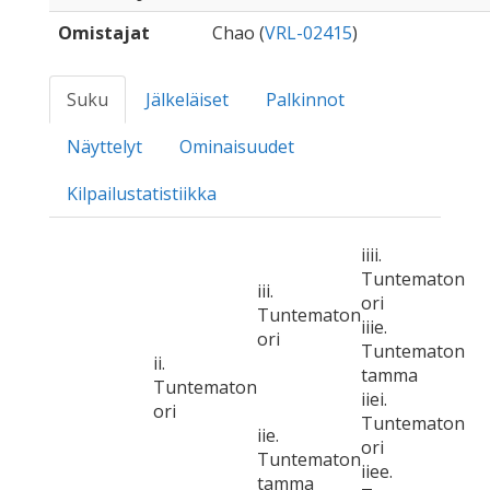
Omistajat
Chao (
VRL-02415
)
Suku
Jälkeläiset
Palkinnot
Näyttelyt
Ominaisuudet
Kilpailustatistiikka
iiii.
Tuntematon
iii.
ori
Tuntematon
iiie.
ori
Tuntematon
ii.
tamma
Tuntematon
iiei.
ori
Tuntematon
iie.
ori
Tuntematon
iiee.
tamma