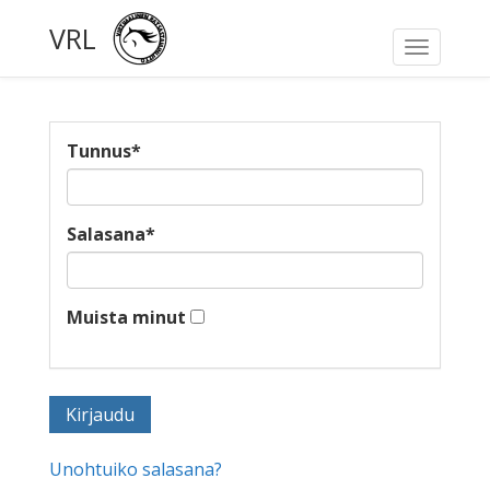
VRL
Toggle
navigati
Tunnus
*
Salasana
*
Muista minut
Unohtuiko salasana?