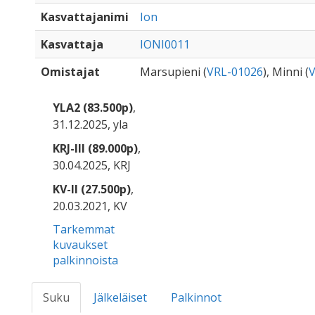
Kasvattajanimi
Ion
Kasvattaja
IONI0011
Omistajat
Marsupieni (
VRL-01026
), Minni (
V
YLA2 (83.500p)
,
31.12.2025, yla
KRJ-III (89.000p)
,
30.04.2025, KRJ
KV-II (27.500p)
,
20.03.2021, KV
Tarkemmat
kuvaukset
palkinnoista
Suku
Jälkeläiset
Palkinnot