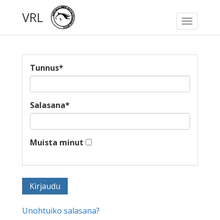
VRL
Toggle
navigati
Tunnus
*
Salasana
*
Muista minut
Unohtuiko salasana?