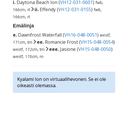
i.
Daytona Beach Ion (
VH12-031-0601
)
fwb,
ii.
Effendy (
VH12-031-0155
)
166cm, rt
fwb,
166cm, rt
Emälinja
e.
Dawnfrost Waterfall (
VH16-048-0051
)
westf,
ee.
Romancie Frost (
VH15-048-0054
)
171cm, trn
eee.
Jasione (
VH15-048-0050
)
westf, 172cm, trn
westf, 170cm, rn
Kyalami Ion on virtuaalihevonen. Se ei ole
oikeasti olemassa.