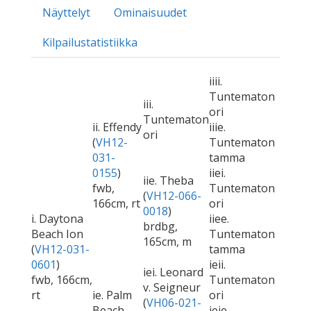
Näyttelyt
Ominaisuudet
Kilpailustatistiikka
iiii.
Tuntematon
iii.
ori
Tuntematon
ii. Effendy
iiie.
ori
(
VH12-
Tuntematon
031-
tamma
0155
)
iiei.
iie. Theba
fwb,
Tuntematon
(
VH12-066-
166cm, rt
ori
0018
)
i. Daytona
iiee.
brdbg,
Beach Ion
Tuntematon
165cm, m
(
VH12-031-
tamma
0601
)
ieii.
iei. Leonard
fwb, 166cm,
Tuntematon
v. Seigneur
rt
ie. Palm
ori
(
VH06-021-
Beach
ieie.