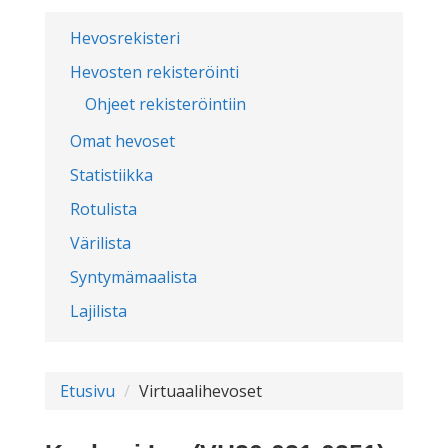
Hevosrekisteri
Hevosten rekisteröinti
Ohjeet rekisteröintiin
Omat hevoset
Statistiikka
Rotulista
Värilista
Syntymämaalista
Lajilista
Etusivu
Virtuaalihevoset