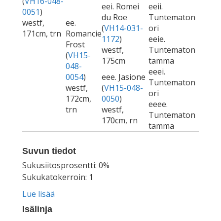
(
VH16-048-
eei. Romei
eeii.
0051
)
du Roe
Tuntematon
westf,
ee.
(
VH14-031-
ori
171cm, trn
Romancie
1172
)
eeie.
Frost
westf,
Tuntematon
(
VH15-
175cm
tamma
048-
eeei.
0054
)
eee. Jasione
Tuntematon
westf,
(
VH15-048-
ori
172cm,
0050
)
eeee.
trn
westf,
Tuntematon
170cm, rn
tamma
Suvun tiedot
Sukusiitosprosentti: 0%
Sukukatokerroin: 1
Lue lisää
Isälinja