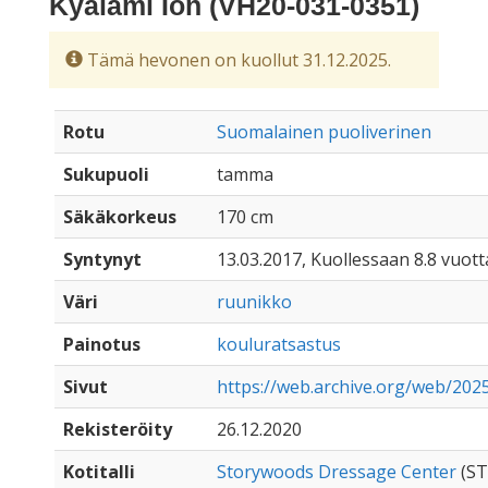
Kyalami Ion (VH20-031-0351)
Tämä hevonen on kuollut 31.12.2025.
Rotu
Suomalainen puoliverinen
Sukupuoli
tamma
Säkäkorkeus
170 cm
Syntynyt
13.03.2017, Kuollessaan 8.8 vuott
Väri
ruunikko
Painotus
kouluratsastus
Sivut
https://web.archive.org/web/202
Rekisteröity
26.12.2020
Kotitalli
Storywoods Dressage Center
(ST