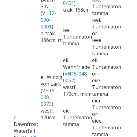
0451
)
SIN
Tuntematon
trak, 168cm
(
VH12-
tamma
090-
ieei.
0001
)
Tuntematon
iee.
a-trak,
ori
Tuntematon
166cm, rt
ieee.
tamma
Tuntematon
tamma
eii.
eiii.
Wahnfriede
Tuntematon
(
VH15-048-
ori
ei. Winzig
0062
)
eiie.
von Lark
westf,
Tuntematon
(
VH15-
170cm, mkm
tamma
048-
eiei.
0073
)
Tuntematon
westf,
eie.
ori
e.
170cm
Tuntematon
eiee.
Dawnfrost
tamma
Tuntematon
Waterfall
tamma